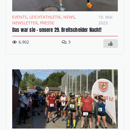
EVENTS
,
LEICHTATHLETIK
,
NEWS
,
10. Mai
NEWSLETTER
,
PRESSE
2023
Das war sie – unsere 29. Breitscheider Nacht!
Kommentare
6,902
3