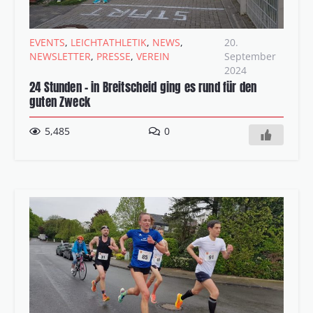
EVENTS
,
LEICHTATHLETIK
,
NEWS
,
20.
NEWSLETTER
,
PRESSE
,
VEREIN
September
2024
24 Stunden – in Breitscheid ging es rund für den
guten Zweck
5,485
0