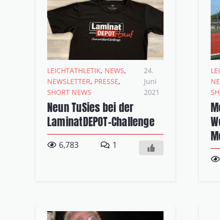
LEICHTATHLETIK
,
NEWS
,
24.
LE
NEWSLETTER
,
PRESSE
,
Juni
NE
SHORT NEWS
2021
SH
Neun TuSies bei der
M
LaminatDEPOT-Challenge
W
M
Kommentar
6,783
1