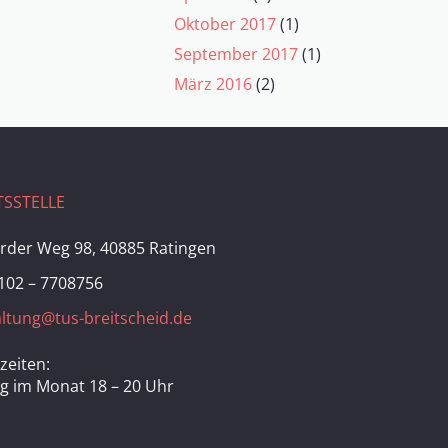
Oktober 2017
(1)
September 2017
(1)
März 2016
(2)
SSTELLE
rder Weg 98, 40885 Ratingen
102 – 7708756
ltung@tus-breitscheid.de
zeiten:
ag im Monat 18 – 20 Uhr