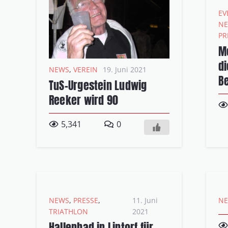
EV
N
PR
Me
di
NEWS
,
VEREIN
19. Juni 2021
Be
TuS-Urgestein Ludwig
Reeker wird 90
5,341
0
NEWS
,
PRESSE
,
11. Juni
N
TRIATHLON
2021
Hallenbad in Lintorf für