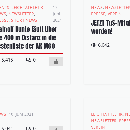
ENTS
,
LEICHTATHLETIK
,
17.
NEWS
,
NEWSLETTE
EWS
,
NEWSLETTER
,
Juni
PRESSE
,
VEREIN
ESSE
,
SHORT NEWS
2021
JETZT TuS-Mitg
inolf Runte läuft über
werden!
e 400 m Distanz in die
stenliste der AK M60
6,042
5,415
0
EWS
10. Juni 2021
LEICHTATHLETIK
,
N
NEWSLETTER
,
PRES
VEREIN
6,041
0