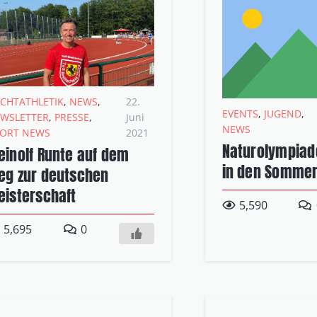
ICHTATHLETIK
,
NEWS
,
22.
EVENTS
,
JUGEND
,
WSLETTER
,
PRESSE
,
Juni
NEWS
ORT NEWS
2021
Naturolympiade
einolf Runte auf dem
in den Sommer
eg zur deutschen
eisterschaft
5,590
5,695
0