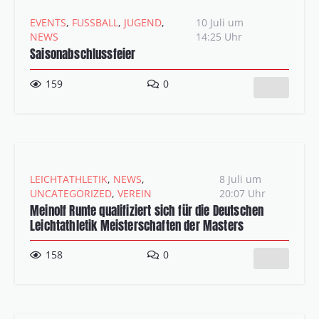
EVENTS
,
FUSSBALL
,
JUGEND
,
10 Juli um
NEWS
14:25 Uhr
Saisonabschlussfeier
159
0
LEICHTATHLETIK
,
NEWS
,
8 Juli um
UNCATEGORIZED
,
VEREIN
20:07 Uhr
Meinolf Runte qualifiziert sich für die Deutschen
Leichtathletik Meisterschaften der Masters
158
0