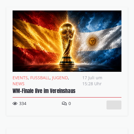
EVENTS
,
FUSSBALL
,
JUGEND
,
17 Juli um
NEWS
15:28 Uhr
WM-Finale live im Vereinshaus
334
0