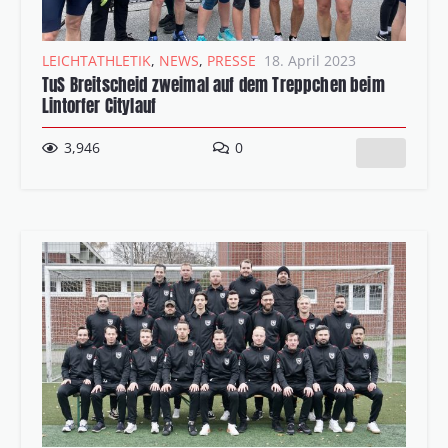
LEICHTATHLETIK
,
NEWS
,
PRESSE
18. April 2023
TuS Breitscheid zweimal auf dem Treppchen beim
Lintorfer Citylauf
3,946
0