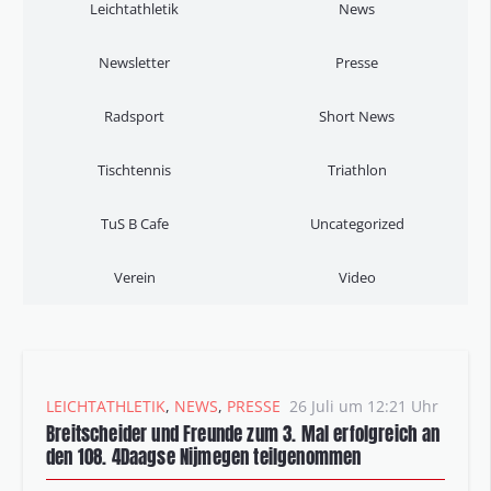
Leichtathletik
News
Newsletter
Presse
Radsport
Short News
Tischtennis
Triathlon
TuS B Cafe
Uncategorized
Verein
Video
LEICHTATHLETIK
,
NEWS
,
PRESSE
26 Juli um 12:21 Uhr
Breitscheider und Freunde zum 3. Mal erfolgreich an
den 108. 4Daagse Nijmegen teilgenommen