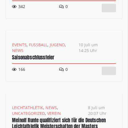
342
0
EVENTS
,
FUSSBALL
,
JUGEND
,
10 Juli um
NEWS
14:25 Uhr
Saisonabschlussfeier
166
0
LEICHTATHLETIK
,
NEWS
,
8 Juli um
UNCATEGORIZED
,
VEREIN
20:07 Uhr
Meinolf Runte qualifiziert sich für die Deutschen
Leichtathletik Meisterschaften der Masters