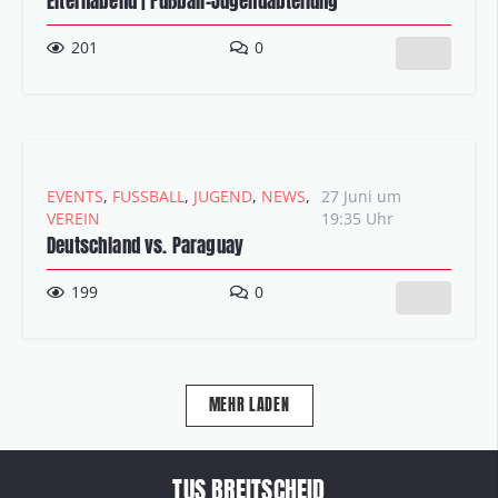
Elternabend | Fußball-Jugendabteilung
201
0
EVENTS
,
FUSSBALL
,
JUGEND
,
NEWS
,
27 Juni um
VEREIN
19:35 Uhr
Deutschland vs. Paraguay
199
0
MEHR LADEN
TUS BREITSCHEID