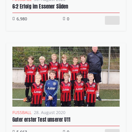
6:2 Erfolg im Essener Süden
6,980
0
FUSSBALL
28. August 2020
Guter erster Test unserer U11
5,663
0