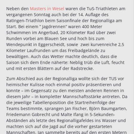
Neben den
Masters in Wesel
waren die TuS-Triathleten am
vergangenen Sonntag auch bei der 14. Auflage des
Ratingen-Triathlon beim Saisonfinale der Regionalliga am
Start. Bei einem “ Jagdrennen“ waren 400 Meter
Schwimmen im Angerbad, 20 Kilometer Rad über zwei
Runden vorbei am Blauen See und hoch bis zum
Wendepunkt in Eggerscheidt, sowie zwei kurvenreiche 2,5
Kilometer Laufrunden um das Freibadgelände zu
bewältigen. Auch das Wetter machte deutlich, dass die
Saison sich dem Ende näherte: Neblig trüb die Luft, feucht
und mit ersten Blättern auf der Radstrecke.
Zum Abschied aus der Regionalliga wollte sich der TUS vor
heimischer Kulisse noch einmal positiv präsentieren und
konnte – im Gegensatz zu den meisten anderen Rennen in
diesem Jahr – in kompletter Mannschaftsstärke antreten. Da
die jeweilige Tabellenposition die Startreihenfolge der
Teams bestimmte, sprangen Jan Fischer, Björn Baumgarten,
Friedemann Gobrecht und Malte Ifang in 5-Sekunden-
Abständen als letzte des Regionalligafeldes ins Wasser und
machten sich auf die Jagd auf die vorher gestarteten
Mannschaften. Jan sammelte bereits auf den ersten Metern