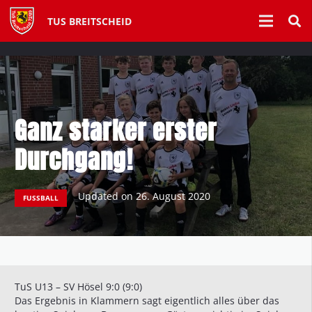
TUS BREITSCHEID
Ganz starker erster
Durchgang!
Updated on
26. August 2020
FUSSBALL
TuS U13 – SV Hösel 9:0 (9:0)
Das Ergebnis in Klammern sagt eigentlich alles über das