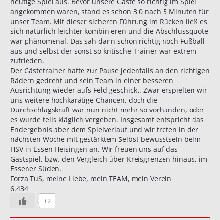
heutige Spiel aus. Bevor unsere Gäste so richtig im Spiel
angekommen waren, stand es schon 3:0 nach 5 Minuten für
unser Team. Mit dieser sicheren Führung im Rücken ließ es
sich natürlich leichter kombinieren und die Abschlussquote
war phänomenal. Das sah dann schon richtig noch Fußball
aus und selbst der sonst so kritische Trainer war extrem
zufrieden.
Der Gästetrainer hatte zur Pause jedenfalls an den richtigen
Rädern gedreht und sein Team in einer besseren
Ausrichtung wieder aufs Feld geschickt. Zwar erspielten wir
uns weitere hochkarätige Chancen, doch die
Durchschlagskraft war nun nicht mehr so vorhanden, oder
es wurde teils kläglich vergeben. Insgesamt entspricht das
Endergebnis aber dem Spielverlauf und wir treten in der
nächsten Woche mit gestärktem Selbst-bewusstsein beim
HSV in Essen Heisingen an. Wir freuen uns auf das
Gastspiel, bzw. den Vergleich über Kreisgrenzen hinaus, im
Essener Süden.
Forza TuS, meine Liebe, mein TEAM, mein Verein
6.434
+2