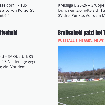
seldorf II – TuS
Kreisliga B 25-26 – Gruppe
serve von Polizei SV
Durch ein 2:0 holte sich T
it 6:4…
SV drei Punkte. Vor dem 
eitscheid
Breitscheid patzt bei 
FUSSBALL 1. HERREN
,
NEWS
id – SV Oberbilk 09
r 2:3-Niederlage gegen
ng ein. Vor dem…