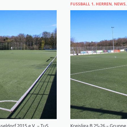
FUSSBALL 1. HERREN
,
NEWS
seldorf 2015 e.V. – TuS
Kreisliga B 25-26 – Gruppe