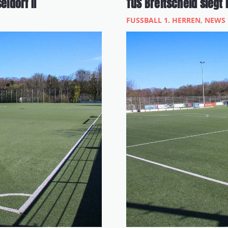
ldorf II
TuS Breitscheid siegt 
FUSSBALL 1. HERREN
,
NEWS