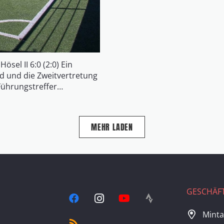
ösel II 6:0 (2:0) Ein
eid und die Zweitvertretung
Führungstreffer…
MEHR LADEN
GESCHÄFT
Minta