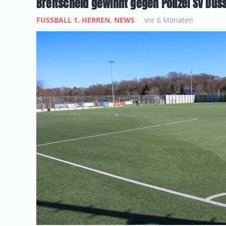
Breitscheid gewinnt gegen Polizei SV Düsse
FUSSBALL 1. HERREN
,
NEWS
vor 6 Monaten