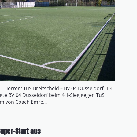
 1 Herren: TuS Breitscheid – BV 04 Düsseldorf 1:4
zeigte BV 04 Düsseldorf beim 4:1-Sieg gegen TuS
eam von Coach Emre…
Super-Start aus