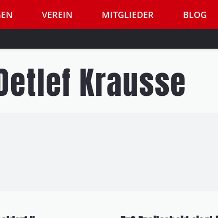
GEN
VEREIN
MITGLIEDER
BLOG
Detlef Krausse