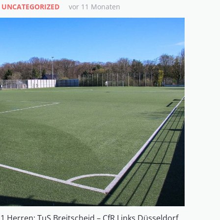
,
UNCATEGORIZED
vor 11 Monaten
 1 Herren: TuS Breitscheid – CfR Links Düsseldorf