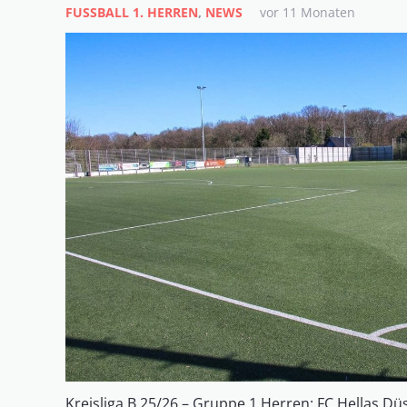
FUSSBALL 1. HERREN
,
NEWS
vor 11 Monaten
Kreisliga B 25/26 – Gruppe 1 Herren: FC Hellas Düs