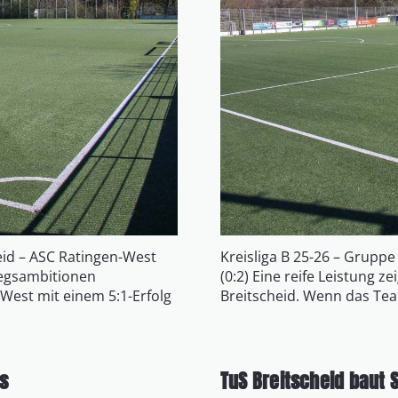
heid – ASC Ratingen-West
Kreisliga B 25-26 – Gruppe
tiegsambitionen
(0:2) Eine reife Leistung 
West mit einem 5:1-Erfolg
Breitscheid. Wenn das T
s
TuS Breitscheid baut 