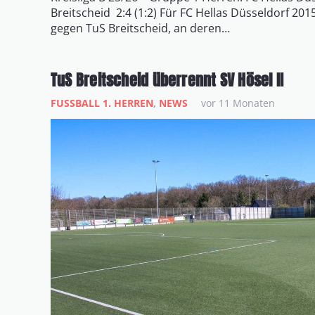
Breitscheid 2:4 (1:2) Für FC Hellas Düsseldorf 2015
gegen TuS Breitscheid, an deren…
TuS Breitscheid überrennt SV Hösel II
FUSSBALL 1. HERREN
,
NEWS
vor 11 Monaten