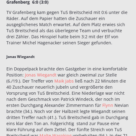
Grafenberg 6:0 (3:0)
TV Grafenberg kam gegen TuS Breitscheid mit 0:6 unter die
Räder. Auf dem Papier hatten die Zuschauer ein
ausgeglichenes Match erwartet. Auf dem Platz erwies sich
TuS Breitscheid als das überlegene Team und verbuchte
drei Zähler. Das Hinspiel hatte beim 3:2 mit der Elf von
Trainer Michel Hagenacker seinen Sieger gefunden.
Jonas Wiegandt
Ein Doppelpack brachte den Gastgeber in eine komfortable
Position:
Jonas Wiegandt
war gleich zweimal zur Stelle
(6./19.). Der Treffer von
Maik Jabs
ließ nach 22 Minuten die
40 Zuschauer neuerlich jubeln und vergrößerte den
Vorsprung von TuS Breitscheid. Eine Niederlage war nicht
nach dem Geschmack von Patrick Windeck, der noch im
ersten Durchgang Alexander Zimmermann für
Flynn
Nevian
brachte (34.). Noch vor der Halbzeit legte Wiegandt seinen
dritten Treffer nach (41.). TuS Breitscheid gab in Durchgang
eins klar den Ton an. Folgerichtig stand zur Pause eine
klare Führung auf dem Zettel. Der fünfte Streich von TuS
Breitscheid war
Malte Warnking
vorbehalten (56.). In der 71.