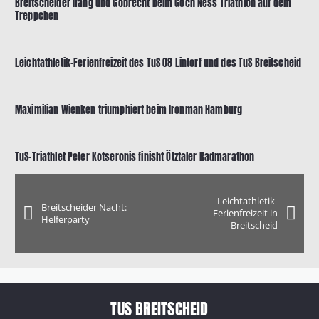
Breitscheider Ifang und Gobrecht beim Goch Ness Triathlon auf dem
Treppchen
Leichtathletik-Ferienfreizeit des TuS 08 Lintorf und des TuS Breitscheid
Maximilian Wienken triumphiert beim Ironman Hamburg
TuS-Triathlet Peter Kotseronis finisht Ötztaler Radmarathon
Leichtathletik-
Breitscheider Nacht:
Ferienfreizeit in
Helferparty
Breitscheid
TUS BREITSCHEID