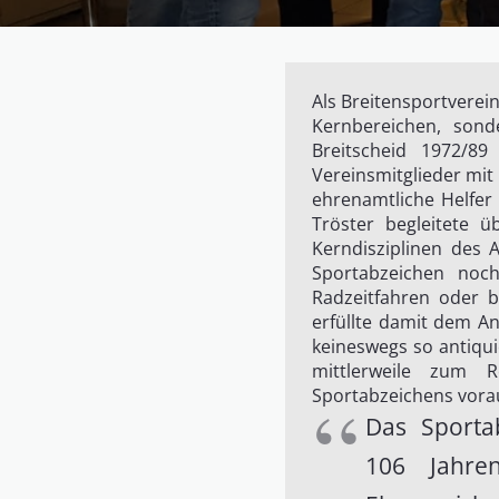
Als Breitensportverei
Kernbereichen, son
Breitscheid 1972/8
Vereinsmitglieder mit
ehrenamtliche Helfer 
Tröster begleitete ü
Kerndisziplinen des 
Sportabzeichen noc
Radzeitfahren oder b
erfüllte damit dem An
keineswegs so antiqui
mittlerweile zum R
Sportabzeichens vorau
Das Sporta
106 Jahre