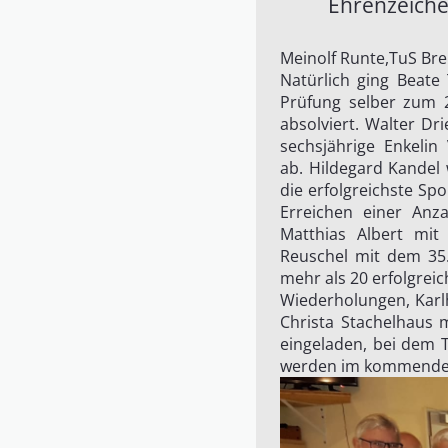
Ehrenzeiche
Meinolf Runte,TuS Brei
Natürlich ging Beate
Prüfung selber zum 
absolviert. Walter Dr
sechsjährige Enkelin
ab. Hildegard Kandel 
die erfolgreichste Sp
Erreichen einer Anz
Matthias Albert mi
Reuschel mit dem 35.
mehr als 20 erfolgreic
Wiederholungen, Karl
Christa Stachelhaus m
eingeladen, bei dem T
werden im kommenden