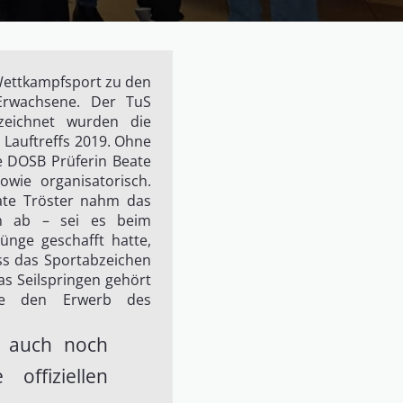
 Wettkampfsport zu den
Erwachsene. Der TuS
zeichnet wurden die
Lauftreffs 2019. Ohne
te DOSB Prüferin Beate
owie organisatorisch.
eate Tröster nahm das
en ab – sei es beim
ünge geschafft hatte,
ss das Sportabzeichen
as Seilspringen gehört
 die den Erwerb des
, auch noch
ffiziellen