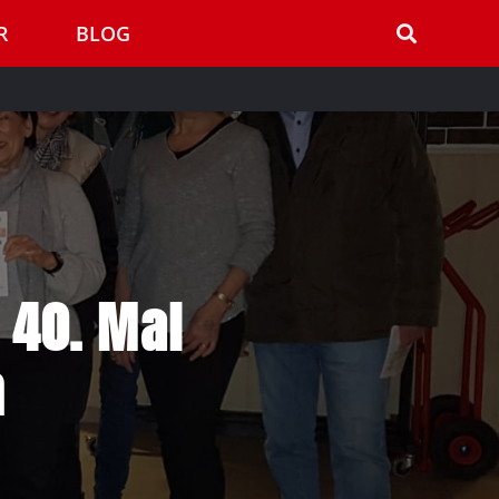
R
BLOG
 40. Mal
n