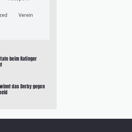
zed
Verein
tate beim Ratinger
f
ewinnt das Derby gegen
heid