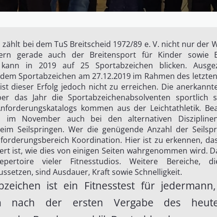
n zählt bei dem TuS Breitscheid 1972/89 e. V. nicht nur der
dern gerade auch der Breitensport für Kinder sowie 
9 kann in 2019 auf 25 Sportabzeichen blicken. Ausge
 dem Sportabzeichen am 27.12.2019 im Rahmen des letzten 
ist dieser Erfolg jedoch nicht zu erreichen. Die anerkann
ber das Jahr die Sportabzeichenabsolventen sportlich s
Anforderungskatalogs kommen aus der Leichtathletik. B
h im November auch bei den alternativen Disziplin
eim Seilspringen. Wer die genügende Anzahl der Seilspr
forderungsbereich Koordination. Hier ist zu erkennen, da
ert ist, wie dies von einigen Seiten wahrgenommen wird. D
epertoire vieler Fitnesstudios. Weitere Bereiche,
ssetzen, sind Ausdauer, Kraft sowie Schnelligkeit.
bzeichen ist ein Fitnesstest für jedermann
n nach der ersten Vergabe des heute o