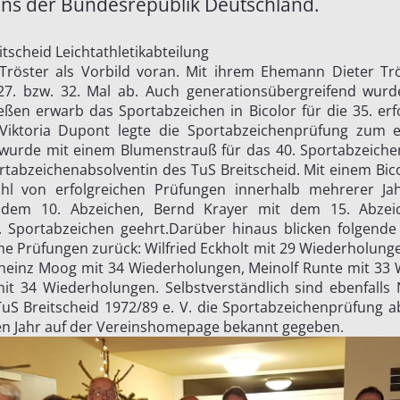
ns der Bundesrepublik Deutschland.
tscheid Leichtathletikabteilung
 Tröster als Vorbild voran. Mit ihrem Ehemann Dieter Trö
27. bzw. 32. Mal ab. Auch generationsübergreifend wurd
ießen erwarb das Sportabzeichen in Bicolor für die 35. erf
 Viktoria Dupont legte die Sportabzeichenprüfung zum e
wurde mit einem Blumenstrauß für das 40. Sportabzeichen 
ortabzeichenabsolventin des TuS Breitscheid. Mit einem Bic
ahl von erfolgreichen Prüfungen innerhalb mehrerer Ja
t dem 10. Abzeichen, Bernd Krayer mit dem 15. Abzei
 Sportabzeichen geehrt.Darüber hinaus blicken folgende 
he Prüfungen zurück: Wilfried Eckholt mit 29 Wiederholunge
heinz Moog mit 34 Wiederholungen, Meinolf Runte mit 33
it 34 Wiederholungen. Selbstverständlich sind ebenfalls 
uS Breitscheid 1972/89 e. V. die Sportabzeichenprüfung a
 Jahr auf der Vereinshomepage bekannt gegeben.