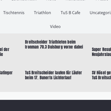
Tischtennis
Triathlon
TuS B Cafe
Uncategori
Video
Breitscheider Triathleten beim
Ironman 70.3 Duisburg vorne dabei
ei der
Super Resul
ie
Neujahrslau
Ratinger
TuS Breitscheider laufen für Läufer
SV Hösel g
beim 17. Bunerts Lichterlauf
TuS Breitsc