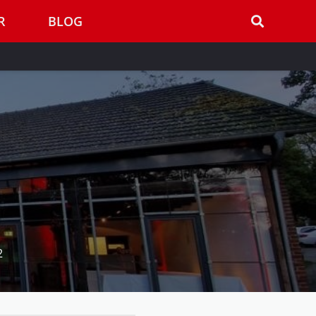
R
BLOG
2