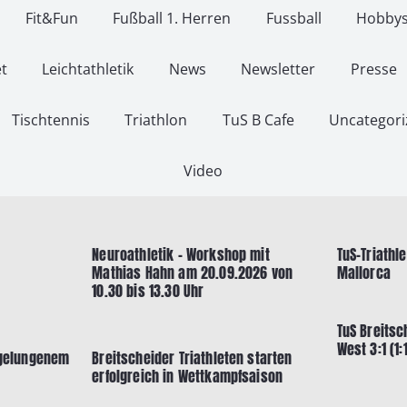
Fit&Fun
Fußball 1. Herren
Fussball
Hobbys
t
Leichtathletik
News
Newsletter
Presse
Tischtennis
Triathlon
TuS B Cafe
Uncategori
Video
Neuroathletik – Workshop mit
TuS-Triathl
Mathias Hahn am 20.09.2026 von
Mallorca
10.30 bis 13.30 Uhr
TuS Breitsc
West 3:1 (1:1
 gelungenem
Breitscheider Triathleten starten
erfolgreich in Wettkampfsaison