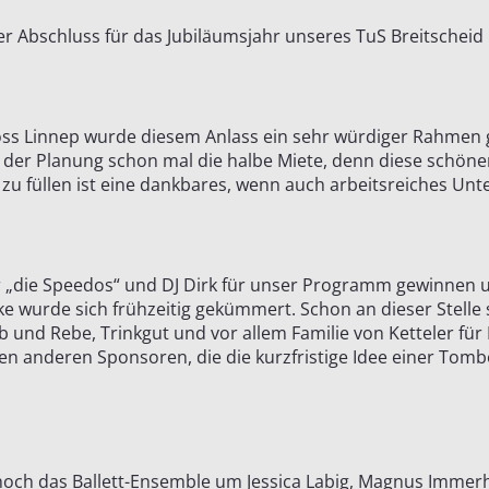
r Abschluss für das Jubiläumsjahr unseres TuS Breitscheid 
oss Linnep wurde diesem Anlass ein sehr würdiger Rahmen 
 der Planung schon mal die halbe Miete, denn diese schöne
 füllen ist eine dankbares, wenn auch arbeitsreiches Unt
ir „die Speedos“ und DJ Dirk für unser Programm gewinnen
e wurde sich frühzeitig gekümmert. Schon an dieser Stelle s
b und Rebe, Trinkgut und vor allem Familie von Ketteler für
len anderen Sponsoren, die die kurzfristige Idee einer Tomb
noch das Ballett-Ensemble um Jessica Labig, Magnus Immer