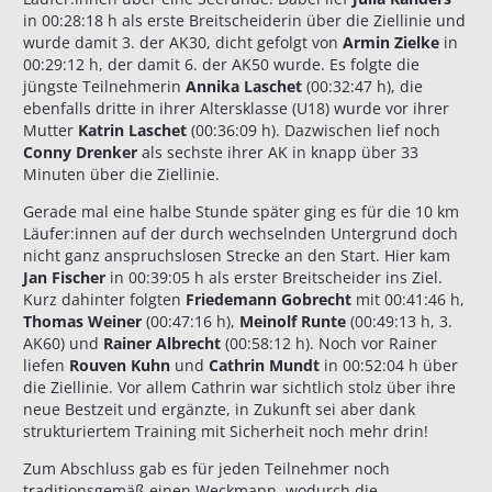
in 00:28:18 h als erste Breitscheiderin über die Ziellinie und
wurde damit 3. der AK30, dicht gefolgt von
Armin Zielke
in
00:29:12 h, der damit 6. der AK50 wurde. Es folgte die
jüngste Teilnehmerin
Annika Laschet
(00:32:47 h), die
ebenfalls dritte in ihrer Altersklasse (U18) wurde vor ihrer
Mutter
Katrin Laschet
(00:36:09 h). Dazwischen lief noch
Conny Drenker
als sechste ihrer AK in knapp über 33
Minuten über die Ziellinie.
Gerade mal eine halbe Stunde später ging es für die 10 km
Läufer:innen auf der durch wechselnden Untergrund doch
nicht ganz anspruchslosen Strecke an den Start. Hier kam
Jan Fischer
in 00:39:05 h als erster Breitscheider ins Ziel.
Kurz dahinter folgten
Friedemann Gobrecht
mit 00:41:46 h,
Thomas Weiner
(00:47:16 h),
Meinolf Runte
(00:49:13 h, 3.
AK60) und
Rainer Albrecht
(00:58:12 h). Noch vor Rainer
liefen
Rouven Kuhn
und
Cathrin Mundt
in 00:52:04 h über
die Ziellinie. Vor allem Cathrin war sichtlich stolz über ihre
neue Bestzeit und ergänzte, in Zukunft sei aber dank
strukturiertem Training mit Sicherheit noch mehr drin!
Zum Abschluss gab es für jeden Teilnehmer noch
traditionsgemäß einen Weckmann, wodurch die