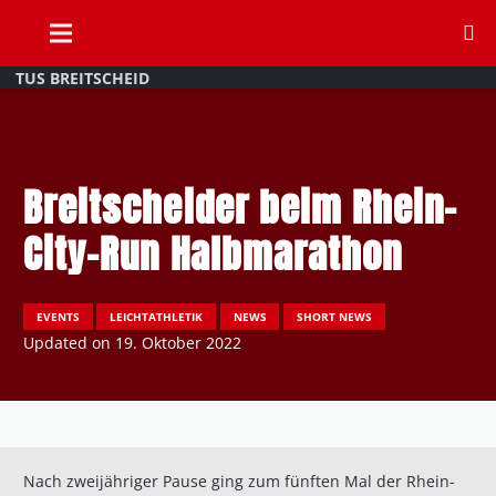
TUS BREITSCHEID
Breitscheider beim Rhein-
City-Run Halbmarathon
EVENTS
LEICHTATHLETIK
NEWS
SHORT NEWS
Updated on
19. Oktober 2022
Nach zweijähriger Pause ging zum fünften Mal der Rhein-