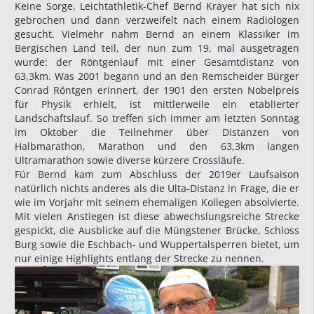
Keine Sorge, Leichtathletik-Chef Bernd Krayer hat sich nix
gebrochen und dann verzweifelt nach einem Radiologen
gesucht. Vielmehr nahm Bernd an einem Klassiker im
Bergischen Land teil, der nun zum 19. mal ausgetragen
wurde: der Röntgenlauf mit einer Gesamtdistanz von
63,3km. Was 2001 begann und an den Remscheider Bürger
Conrad Röntgen erinnert, der 1901 den ersten Nobelpreis
für Physik erhielt, ist mittlerweile ein etablierter
Landschaftslauf. So treffen sich immer am letzten Sonntag
im Oktober die Teilnehmer über Distanzen von
Halbmarathon, Marathon und den 63,3km langen
Ultramarathon sowie diverse kürzere Crossläufe.
Für Bernd kam zum Abschluss der 2019er Laufsaison
natürlich nichts anderes als die Ulta-Distanz in Frage, die er
wie im Vorjahr mit seinem ehemaligen Kollegen absolvierte.
Mit vielen Anstiegen ist diese abwechslungsreiche Strecke
gespickt, die Ausblicke auf die Müngstener Brücke, Schloss
Burg sowie die Eschbach- und Wuppertalsperren bietet, um
nur einige Highlights entlang der Strecke zu nennen.