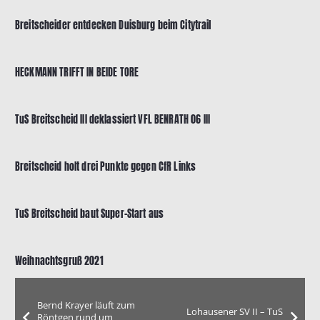
Breitscheider entdecken Duisburg beim Citytrail
HECKMANN TRIFFT IN BEIDE TORE
TuS Breitscheid III deklassiert VFL BENRATH 06 III
Breitscheid holt drei Punkte gegen CfR Links
TuS Breitscheid baut Super-Start aus
Weihnachtsgruß 2021
Bernd Krayer läuft zum
Lohausener SV II – TuS
Röntgen rund um