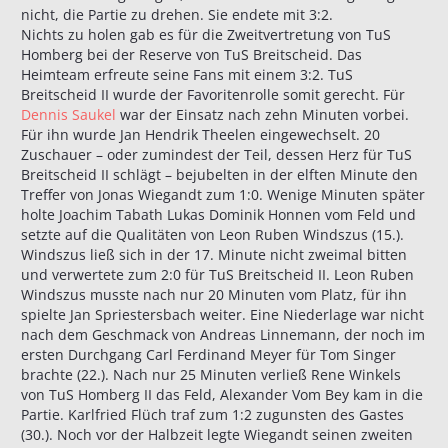
nicht, die Partie zu drehen. Sie endete mit 3:2.
Nichts zu holen gab es für die Zweitvertretung von TuS
Homberg bei der Reserve von TuS Breitscheid. Das
Heimteam erfreute seine Fans mit einem 3:2. TuS
Breitscheid II wurde der Favoritenrolle somit gerecht. Für
Dennis Saukel
war der Einsatz nach zehn Minuten vorbei.
Für ihn wurde Jan Hendrik Theelen eingewechselt. 20
Zuschauer – oder zumindest der Teil, dessen Herz für TuS
Breitscheid II schlägt – bejubelten in der elften Minute den
Treffer von Jonas Wiegandt zum 1:0. Wenige Minuten später
holte Joachim Tabath Lukas Dominik Honnen vom Feld und
setzte auf die Qualitäten von Leon Ruben Windszus (15.).
Windszus ließ sich in der 17. Minute nicht zweimal bitten
und verwertete zum 2:0 für TuS Breitscheid II. Leon Ruben
Windszus musste nach nur 20 Minuten vom Platz, für ihn
spielte Jan Spriestersbach weiter. Eine Niederlage war nicht
nach dem Geschmack von Andreas Linnemann, der noch im
ersten Durchgang Carl Ferdinand Meyer für Tom Singer
brachte (22.). Nach nur 25 Minuten verließ Rene Winkels
von TuS Homberg II das Feld, Alexander Vom Bey kam in die
Partie. Karlfried Flüch traf zum 1:2 zugunsten des Gastes
(30.). Noch vor der Halbzeit legte Wiegandt seinen zweiten