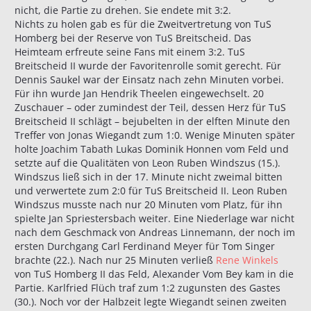
nicht, die Partie zu drehen. Sie endete mit 3:2.
Nichts zu holen gab es für die Zweitvertretung von TuS
Homberg bei der Reserve von TuS Breitscheid. Das
Heimteam erfreute seine Fans mit einem 3:2. TuS
Breitscheid II wurde der Favoritenrolle somit gerecht. Für
Dennis Saukel war der Einsatz nach zehn Minuten vorbei.
Für ihn wurde Jan Hendrik Theelen eingewechselt. 20
Zuschauer – oder zumindest der Teil, dessen Herz für TuS
Breitscheid II schlägt – bejubelten in der elften Minute den
Treffer von Jonas Wiegandt zum 1:0. Wenige Minuten später
holte Joachim Tabath Lukas Dominik Honnen vom Feld und
setzte auf die Qualitäten von Leon Ruben Windszus (15.).
Windszus ließ sich in der 17. Minute nicht zweimal bitten
und verwertete zum 2:0 für TuS Breitscheid II. Leon Ruben
Windszus musste nach nur 20 Minuten vom Platz, für ihn
spielte Jan Spriestersbach weiter. Eine Niederlage war nicht
nach dem Geschmack von Andreas Linnemann, der noch im
ersten Durchgang Carl Ferdinand Meyer für Tom Singer
brachte (22.). Nach nur 25 Minuten verließ
Rene Winkels
von TuS Homberg II das Feld, Alexander Vom Bey kam in die
Partie. Karlfried Flüch traf zum 1:2 zugunsten des Gastes
(30.). Noch vor der Halbzeit legte Wiegandt seinen zweiten