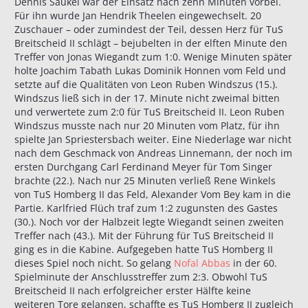
Dennis Saukel war der Einsatz nach zehn Minuten vorbei.
Für ihn wurde Jan Hendrik Theelen eingewechselt. 20
Zuschauer – oder zumindest der Teil, dessen Herz für TuS
Breitscheid II schlägt – bejubelten in der elften Minute den
Treffer von Jonas Wiegandt zum 1:0. Wenige Minuten später
holte Joachim Tabath Lukas Dominik Honnen vom Feld und
setzte auf die Qualitäten von Leon Ruben Windszus (15.).
Windszus ließ sich in der 17. Minute nicht zweimal bitten
und verwertete zum 2:0 für TuS Breitscheid II. Leon Ruben
Windszus musste nach nur 20 Minuten vom Platz, für ihn
spielte Jan Spriestersbach weiter. Eine Niederlage war nicht
nach dem Geschmack von Andreas Linnemann, der noch im
ersten Durchgang Carl Ferdinand Meyer für Tom Singer
brachte (22.). Nach nur 25 Minuten verließ Rene Winkels
von TuS Homberg II das Feld, Alexander Vom Bey kam in die
Partie. Karlfried Flüch traf zum 1:2 zugunsten des Gastes
(30.). Noch vor der Halbzeit legte Wiegandt seinen zweiten
Treffer nach (43.). Mit der Führung für TuS Breitscheid II
ging es in die Kabine. Aufgegeben hatte TuS Homberg II
dieses Spiel noch nicht. So gelang
Nofal Abbas
in der 60.
Spielminute der Anschlusstreffer zum 2:3. Obwohl TuS
Breitscheid II nach erfolgreicher erster Hälfte keine
weiteren Tore gelangen, schaffte es TuS Homberg II zugleich