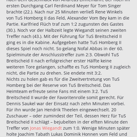
ersten Durchgang Carl Ferdinand Meyer für Tom Singer
brachte (22.). Nach nur 25 Minuten verließ Rene Winkels
von TuS Homberg II das Feld, Alexander Vom Bey kam in die
Partie. Karlfried Flüch traf zum 1:2 zugunsten des Gastes
(30.). Noch vor der Halbzeit legte Wiegandt seinen zweiten
Treffer nach (43.). Mit der Führung für TuS Breitscheid II
ging es in die Kabine. Aufgegeben hatte TuS Homberg II
dieses Spiel noch nicht. So gelang Nofal Abbas in der 60.
Spielminute der Anschlusstreffer zum 2:3. Obwohl TuS
Breitscheid II nach erfolgreicher erster Hälfte keine
weiteren Tore gelangen, schaffte es TuS Homberg II zugleich
nicht, die Partie zu drehen. Sie endete mit 3:2.
Nichts zu holen gab es für die Zweitvertretung von TuS
Homberg bei der Reserve von TuS Breitscheid. Das
Heimteam erfreute seine Fans mit einem 3:2. TuS
Breitscheid II wurde der Favoritenrolle somit gerecht. Für
Dennis Saukel war der Einsatz nach zehn Minuten vorbei.
Für ihn wurde Jan Hendrik Theelen eingewechselt. 20
Zuschauer – oder zumindest der Teil, dessen Herz für TuS
Breitscheid II schlägt – bejubelten in der elften Minute den
Treffer von
Jonas Wiegandt
zum 1:0. Wenige Minuten später
holte Joachim Tabath Lukas Dominik Honnen vom Feld und