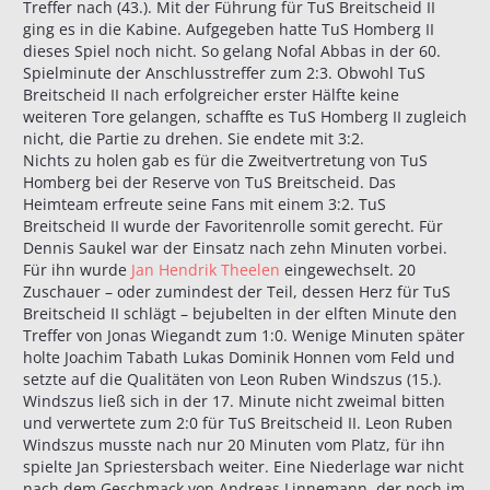
Treffer nach (43.). Mit der Führung für TuS Breitscheid II
ging es in die Kabine. Aufgegeben hatte TuS Homberg II
dieses Spiel noch nicht. So gelang Nofal Abbas in der 60.
Spielminute der Anschlusstreffer zum 2:3. Obwohl TuS
Breitscheid II nach erfolgreicher erster Hälfte keine
weiteren Tore gelangen, schaffte es TuS Homberg II zugleich
nicht, die Partie zu drehen. Sie endete mit 3:2.
Nichts zu holen gab es für die Zweitvertretung von TuS
Homberg bei der Reserve von TuS Breitscheid. Das
Heimteam erfreute seine Fans mit einem 3:2. TuS
Breitscheid II wurde der Favoritenrolle somit gerecht. Für
Dennis Saukel war der Einsatz nach zehn Minuten vorbei.
Für ihn wurde
Jan Hendrik Theelen
eingewechselt. 20
Zuschauer – oder zumindest der Teil, dessen Herz für TuS
Breitscheid II schlägt – bejubelten in der elften Minute den
Treffer von Jonas Wiegandt zum 1:0. Wenige Minuten später
holte Joachim Tabath Lukas Dominik Honnen vom Feld und
setzte auf die Qualitäten von Leon Ruben Windszus (15.).
Windszus ließ sich in der 17. Minute nicht zweimal bitten
und verwertete zum 2:0 für TuS Breitscheid II. Leon Ruben
Windszus musste nach nur 20 Minuten vom Platz, für ihn
spielte Jan Spriestersbach weiter. Eine Niederlage war nicht
nach dem Geschmack von Andreas Linnemann, der noch im