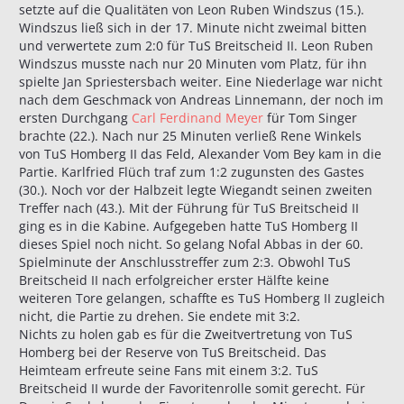
setzte auf die Qualitäten von Leon Ruben Windszus (15.).
Windszus ließ sich in der 17. Minute nicht zweimal bitten
und verwertete zum 2:0 für TuS Breitscheid II. Leon Ruben
Windszus musste nach nur 20 Minuten vom Platz, für ihn
spielte Jan Spriestersbach weiter. Eine Niederlage war nicht
nach dem Geschmack von Andreas Linnemann, der noch im
ersten Durchgang
Carl Ferdinand Meyer
für Tom Singer
brachte (22.). Nach nur 25 Minuten verließ Rene Winkels
von TuS Homberg II das Feld, Alexander Vom Bey kam in die
Partie. Karlfried Flüch traf zum 1:2 zugunsten des Gastes
(30.). Noch vor der Halbzeit legte Wiegandt seinen zweiten
Treffer nach (43.). Mit der Führung für TuS Breitscheid II
ging es in die Kabine. Aufgegeben hatte TuS Homberg II
dieses Spiel noch nicht. So gelang Nofal Abbas in der 60.
Spielminute der Anschlusstreffer zum 2:3. Obwohl TuS
Breitscheid II nach erfolgreicher erster Hälfte keine
weiteren Tore gelangen, schaffte es TuS Homberg II zugleich
nicht, die Partie zu drehen. Sie endete mit 3:2.
Nichts zu holen gab es für die Zweitvertretung von TuS
Homberg bei der Reserve von TuS Breitscheid. Das
Heimteam erfreute seine Fans mit einem 3:2. TuS
Breitscheid II wurde der Favoritenrolle somit gerecht. Für