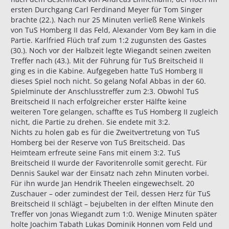
ersten Durchgang Carl Ferdinand Meyer für Tom Singer
brachte (22.). Nach nur 25 Minuten verließ Rene Winkels
von TuS Homberg II das Feld, Alexander Vom Bey kam in die
Partie. Karlfried Flüch traf zum 1:2 zugunsten des Gastes
(30.). Noch vor der Halbzeit legte Wiegandt seinen zweiten
Treffer nach (43.). Mit der Führung für TuS Breitscheid II
ging es in die Kabine. Aufgegeben hatte TuS Homberg II
dieses Spiel noch nicht. So gelang Nofal Abbas in der 60.
Spielminute der Anschlusstreffer zum 2:3. Obwohl TuS
Breitscheid II nach erfolgreicher erster Hälfte keine
weiteren Tore gelangen, schaffte es TuS Homberg II zugleich
nicht, die Partie zu drehen. Sie endete mit 3:2.
Nichts zu holen gab es für die Zweitvertretung von TuS
Homberg bei der Reserve von TuS Breitscheid. Das
Heimteam erfreute seine Fans mit einem 3:2. TuS
Breitscheid II wurde der Favoritenrolle somit gerecht. Für
Dennis Saukel war der Einsatz nach zehn Minuten vorbei.
Für ihn wurde Jan Hendrik Theelen eingewechselt. 20
Zuschauer – oder zumindest der Teil, dessen Herz für TuS
Breitscheid II schlägt – bejubelten in der elften Minute den
Treffer von Jonas Wiegandt zum 1:0. Wenige Minuten später
holte Joachim Tabath Lukas Dominik Honnen vom Feld und