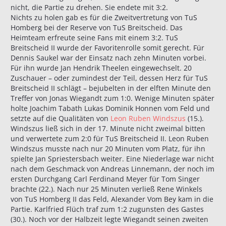
nicht, die Partie zu drehen. Sie endete mit 3:2.
Nichts zu holen gab es für die Zweitvertretung von TuS
Homberg bei der Reserve von TuS Breitscheid. Das
Heimteam erfreute seine Fans mit einem 3:2. TuS
Breitscheid II wurde der Favoritenrolle somit gerecht. Für
Dennis Saukel war der Einsatz nach zehn Minuten vorbei.
Für ihn wurde Jan Hendrik Theelen eingewechselt. 20
Zuschauer – oder zumindest der Teil, dessen Herz für TuS
Breitscheid II schlägt – bejubelten in der elften Minute den
Treffer von Jonas Wiegandt zum 1:0. Wenige Minuten später
holte Joachim Tabath Lukas Dominik Honnen vom Feld und
setzte auf die Qualitäten von
Leon Ruben Windszus
(15.).
Windszus ließ sich in der 17. Minute nicht zweimal bitten
und verwertete zum 2:0 für TuS Breitscheid II. Leon Ruben
Windszus musste nach nur 20 Minuten vom Platz, für ihn
spielte Jan Spriestersbach weiter. Eine Niederlage war nicht
nach dem Geschmack von Andreas Linnemann, der noch im
ersten Durchgang Carl Ferdinand Meyer für Tom Singer
brachte (22.). Nach nur 25 Minuten verließ Rene Winkels
von TuS Homberg II das Feld, Alexander Vom Bey kam in die
Partie. Karlfried Flüch traf zum 1:2 zugunsten des Gastes
(30.). Noch vor der Halbzeit legte Wiegandt seinen zweiten