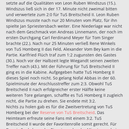
setzte auf die Qualitäten von Leon Ruben Windszus (15.).
Windszus ließ sich in der 17. Minute nicht zweimal bitten
und verwertete zum 2:0 für TuS Breitscheid II. Leon Ruben
Windszus musste nach nur 20 Minuten vom Platz, für ihn
spielte Jan Spriestersbach weiter. Eine Niederlage war nicht
nach dem Geschmack von Andreas Linnemann, der noch im
ersten Durchgang Carl Ferdinand Meyer für Tom Singer
brachte (22.). Nach nur 25 Minuten verließ Rene Winkels
von TuS Homberg II das Feld, Alexander Vom Bey kam in die
Partie. Karlfried Flüch traf zum 1:2 zugunsten des Gastes
(30.). Noch vor der Halbzeit legte Wiegandt seinen zweiten
Treffer nach (43.). Mit der Führung für TuS Breitscheid II
ging es in die Kabine. Aufgegeben hatte TuS Homberg II
dieses Spiel noch nicht. So gelang Nofal Abbas in der 60.
Spielminute der Anschlusstreffer zum 2:3. Obwohl TuS
Breitscheid II nach erfolgreicher erster Hälfte keine
weiteren Tore gelangen, schaffte es TuS Homberg II zugleich
nicht, die Partie zu drehen. Sie endete mit 3:2.
Nichts zu holen gab es für die Zweitvertretung von TuS
Homberg bei der
Reserve von TuS Breitscheid
. Das
Heimteam erfreute seine Fans mit einem 3:2. TuS
Breitscheid II wurde der Favoritenrolle somit gerecht. Für