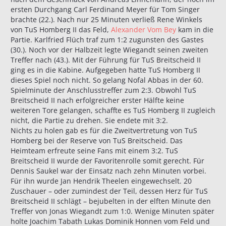
ersten Durchgang Carl Ferdinand Meyer für Tom Singer
brachte (22.). Nach nur 25 Minuten verließ Rene Winkels
von TuS Homberg II das Feld,
Alexander Vom Bey
kam in die
Partie. Karlfried Flüch traf zum 1:2 zugunsten des Gastes
(30.). Noch vor der Halbzeit legte Wiegandt seinen zweiten
Treffer nach (43.). Mit der Führung für TuS Breitscheid II
ging es in die Kabine. Aufgegeben hatte TuS Homberg II
dieses Spiel noch nicht. So gelang Nofal Abbas in der 60.
Spielminute der Anschlusstreffer zum 2:3. Obwohl TuS
Breitscheid II nach erfolgreicher erster Hälfte keine
weiteren Tore gelangen, schaffte es TuS Homberg II zugleich
nicht, die Partie zu drehen. Sie endete mit 3:2.
Nichts zu holen gab es für die Zweitvertretung von TuS
Homberg bei der Reserve von TuS Breitscheid. Das
Heimteam erfreute seine Fans mit einem 3:2. TuS
Breitscheid II wurde der Favoritenrolle somit gerecht. Für
Dennis Saukel war der Einsatz nach zehn Minuten vorbei.
Für ihn wurde Jan Hendrik Theelen eingewechselt. 20
Zuschauer – oder zumindest der Teil, dessen Herz für TuS
Breitscheid II schlägt – bejubelten in der elften Minute den
Treffer von Jonas Wiegandt zum 1:0. Wenige Minuten später
holte Joachim Tabath Lukas Dominik Honnen vom Feld und