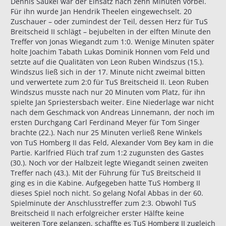
Dennis Saukel war der Einsatz nach zehn Minuten vorbei.
Für ihn wurde Jan Hendrik Theelen eingewechselt. 20
Zuschauer – oder zumindest der Teil, dessen Herz für TuS
Breitscheid II schlägt – bejubelten in der elften Minute den
Treffer von Jonas Wiegandt zum 1:0. Wenige Minuten später
holte Joachim Tabath Lukas Dominik Honnen vom Feld und
setzte auf die Qualitäten von Leon Ruben Windszus (15.).
Windszus ließ sich in der 17. Minute nicht zweimal bitten
und verwertete zum 2:0 für TuS Breitscheid II. Leon Ruben
Windszus musste nach nur 20 Minuten vom Platz, für ihn
spielte Jan Spriestersbach weiter. Eine Niederlage war nicht
nach dem Geschmack von Andreas Linnemann, der noch im
ersten Durchgang Carl Ferdinand Meyer für Tom Singer
brachte (22.). Nach nur 25 Minuten verließ Rene Winkels
von TuS Homberg II das Feld, Alexander Vom Bey kam in die
Partie. Karlfried Flüch traf zum 1:2 zugunsten des Gastes
(30.). Noch vor der Halbzeit legte Wiegandt seinen zweiten
Treffer nach (43.). Mit der Führung für TuS Breitscheid II
ging es in die Kabine. Aufgegeben hatte TuS Homberg II
dieses Spiel noch nicht. So gelang Nofal Abbas in der 60.
Spielminute der Anschlusstreffer zum 2:3. Obwohl TuS
Breitscheid II nach erfolgreicher erster Hälfte keine
weiteren Tore gelangen, schaffte es TuS Homberg II zugleich