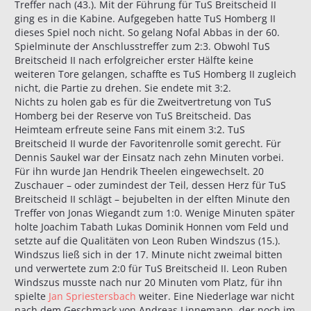
Treffer nach (43.). Mit der Führung für TuS Breitscheid II
ging es in die Kabine. Aufgegeben hatte TuS Homberg II
dieses Spiel noch nicht. So gelang Nofal Abbas in der 60.
Spielminute der Anschlusstreffer zum 2:3. Obwohl TuS
Breitscheid II nach erfolgreicher erster Hälfte keine
weiteren Tore gelangen, schaffte es TuS Homberg II zugleich
nicht, die Partie zu drehen. Sie endete mit 3:2.
Nichts zu holen gab es für die Zweitvertretung von TuS
Homberg bei der Reserve von TuS Breitscheid. Das
Heimteam erfreute seine Fans mit einem 3:2. TuS
Breitscheid II wurde der Favoritenrolle somit gerecht. Für
Dennis Saukel war der Einsatz nach zehn Minuten vorbei.
Für ihn wurde Jan Hendrik Theelen eingewechselt. 20
Zuschauer – oder zumindest der Teil, dessen Herz für TuS
Breitscheid II schlägt – bejubelten in der elften Minute den
Treffer von Jonas Wiegandt zum 1:0. Wenige Minuten später
holte Joachim Tabath Lukas Dominik Honnen vom Feld und
setzte auf die Qualitäten von Leon Ruben Windszus (15.).
Windszus ließ sich in der 17. Minute nicht zweimal bitten
und verwertete zum 2:0 für TuS Breitscheid II. Leon Ruben
Windszus musste nach nur 20 Minuten vom Platz, für ihn
spielte
Jan Spriestersbach
weiter. Eine Niederlage war nicht
nach dem Geschmack von Andreas Linnemann, der noch im