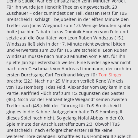
Dennis Saukel war der Einsatz nach zehn Minuten vorbei.
Für ihn wurde Jan Hendrik Theelen eingewechselt. 20
Zuschauer – oder zumindest der Teil, dessen Herz für TuS
Breitscheid II schlägt – bejubelten in der elften Minute den
Treffer von Jonas Wiegandt zum 1:0. Wenige Minuten später
holte Joachim Tabath Lukas Dominik Honnen vom Feld und
setzte auf die Qualitäten von Leon Ruben Windszus (15.).
Windszus ließ sich in der 17. Minute nicht zweimal bitten
und verwertete zum 2:0 für TuS Breitscheid II. Leon Ruben
Windszus musste nach nur 20 Minuten vom Platz, für ihn
spielte Jan Spriestersbach weiter. Eine Niederlage war nicht
nach dem Geschmack von Andreas Linnemann, der noch im
ersten Durchgang Carl Ferdinand Meyer für
Tom Singer
brachte (22.). Nach nur 25 Minuten verließ Rene Winkels
von TuS Homberg II das Feld, Alexander Vom Bey kam in die
Partie. Karlfried Flüch traf zum 1:2 zugunsten des Gastes
(30.). Noch vor der Halbzeit legte Wiegandt seinen zweiten
Treffer nach (43.). Mit der Führung für TuS Breitscheid II
ging es in die Kabine. Aufgegeben hatte TuS Homberg II
dieses Spiel noch nicht. So gelang Nofal Abbas in der 60.
Spielminute der Anschlusstreffer zum 2:3. Obwohl TuS
Breitscheid II nach erfolgreicher erster Hälfte keine
weiteren Tore gelangen, schaffte es TuS Homberg II zugleich