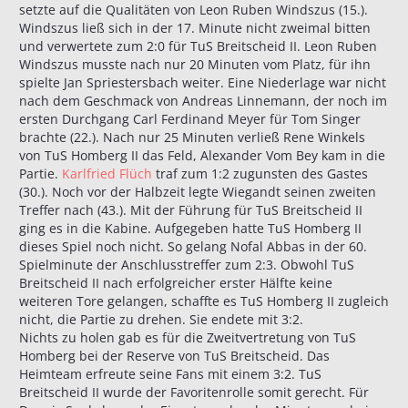
setzte auf die Qualitäten von Leon Ruben Windszus (15.).
Windszus ließ sich in der 17. Minute nicht zweimal bitten
und verwertete zum 2:0 für TuS Breitscheid II. Leon Ruben
Windszus musste nach nur 20 Minuten vom Platz, für ihn
spielte Jan Spriestersbach weiter. Eine Niederlage war nicht
nach dem Geschmack von Andreas Linnemann, der noch im
ersten Durchgang Carl Ferdinand Meyer für Tom Singer
brachte (22.). Nach nur 25 Minuten verließ Rene Winkels
von TuS Homberg II das Feld, Alexander Vom Bey kam in die
Partie.
Karlfried Flüch
traf zum 1:2 zugunsten des Gastes
(30.). Noch vor der Halbzeit legte Wiegandt seinen zweiten
Treffer nach (43.). Mit der Führung für TuS Breitscheid II
ging es in die Kabine. Aufgegeben hatte TuS Homberg II
dieses Spiel noch nicht. So gelang Nofal Abbas in der 60.
Spielminute der Anschlusstreffer zum 2:3. Obwohl TuS
Breitscheid II nach erfolgreicher erster Hälfte keine
weiteren Tore gelangen, schaffte es TuS Homberg II zugleich
nicht, die Partie zu drehen. Sie endete mit 3:2.
Nichts zu holen gab es für die Zweitvertretung von TuS
Homberg bei der Reserve von TuS Breitscheid. Das
Heimteam erfreute seine Fans mit einem 3:2. TuS
Breitscheid II wurde der Favoritenrolle somit gerecht. Für