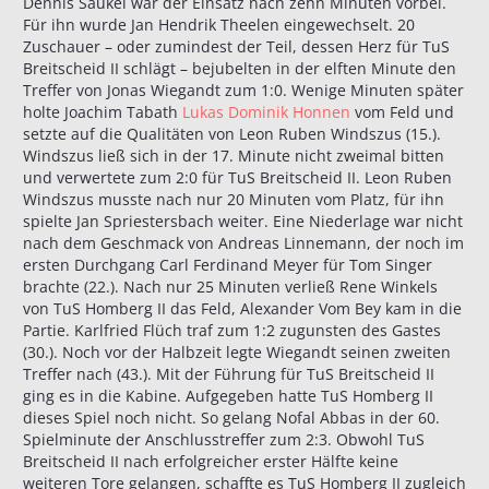
Dennis Saukel war der Einsatz nach zehn Minuten vorbei.
Für ihn wurde Jan Hendrik Theelen eingewechselt. 20
Zuschauer – oder zumindest der Teil, dessen Herz für TuS
Breitscheid II schlägt – bejubelten in der elften Minute den
Treffer von Jonas Wiegandt zum 1:0. Wenige Minuten später
holte Joachim Tabath
Lukas Dominik Honnen
vom Feld und
setzte auf die Qualitäten von Leon Ruben Windszus (15.).
Windszus ließ sich in der 17. Minute nicht zweimal bitten
und verwertete zum 2:0 für TuS Breitscheid II. Leon Ruben
Windszus musste nach nur 20 Minuten vom Platz, für ihn
spielte Jan Spriestersbach weiter. Eine Niederlage war nicht
nach dem Geschmack von Andreas Linnemann, der noch im
ersten Durchgang Carl Ferdinand Meyer für Tom Singer
brachte (22.). Nach nur 25 Minuten verließ Rene Winkels
von TuS Homberg II das Feld, Alexander Vom Bey kam in die
Partie. Karlfried Flüch traf zum 1:2 zugunsten des Gastes
(30.). Noch vor der Halbzeit legte Wiegandt seinen zweiten
Treffer nach (43.). Mit der Führung für TuS Breitscheid II
ging es in die Kabine. Aufgegeben hatte TuS Homberg II
dieses Spiel noch nicht. So gelang Nofal Abbas in der 60.
Spielminute der Anschlusstreffer zum 2:3. Obwohl TuS
Breitscheid II nach erfolgreicher erster Hälfte keine
weiteren Tore gelangen, schaffte es TuS Homberg II zugleich