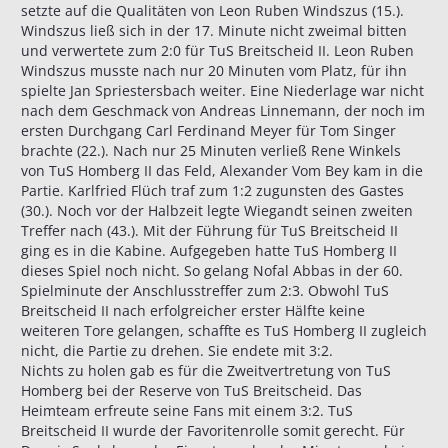
setzte auf die Qualitäten von Leon Ruben Windszus (15.).
Windszus ließ sich in der 17. Minute nicht zweimal bitten
und verwertete zum 2:0 für TuS Breitscheid II. Leon Ruben
Windszus musste nach nur 20 Minuten vom Platz, für ihn
spielte Jan Spriestersbach weiter. Eine Niederlage war nicht
nach dem Geschmack von Andreas Linnemann, der noch im
ersten Durchgang Carl Ferdinand Meyer für Tom Singer
brachte (22.). Nach nur 25 Minuten verließ Rene Winkels
von TuS Homberg II das Feld, Alexander Vom Bey kam in die
Partie. Karlfried Flüch traf zum 1:2 zugunsten des Gastes
(30.). Noch vor der Halbzeit legte Wiegandt seinen zweiten
Treffer nach (43.). Mit der Führung für TuS Breitscheid II
ging es in die Kabine. Aufgegeben hatte TuS Homberg II
dieses Spiel noch nicht. So gelang Nofal Abbas in der 60.
Spielminute der Anschlusstreffer zum 2:3. Obwohl TuS
Breitscheid II nach erfolgreicher erster Hälfte keine
weiteren Tore gelangen, schaffte es TuS Homberg II zugleich
nicht, die Partie zu drehen. Sie endete mit 3:2.
Nichts zu holen gab es für die Zweitvertretung von TuS
Homberg bei der Reserve von TuS Breitscheid. Das
Heimteam erfreute seine Fans mit einem 3:2. TuS
Breitscheid II wurde der Favoritenrolle somit gerecht. Für