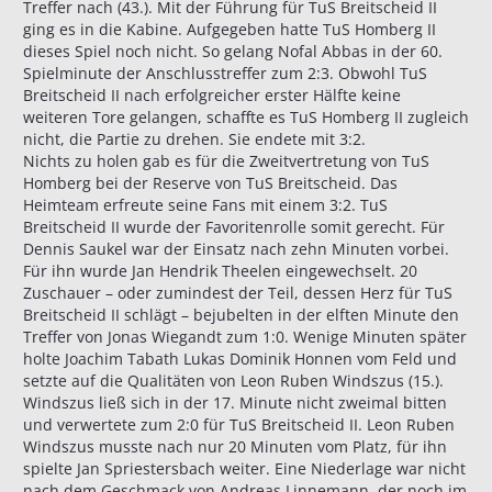
Treffer nach (43.). Mit der Führung für TuS Breitscheid II
ging es in die Kabine. Aufgegeben hatte TuS Homberg II
dieses Spiel noch nicht. So gelang Nofal Abbas in der 60.
Spielminute der Anschlusstreffer zum 2:3. Obwohl TuS
Breitscheid II nach erfolgreicher erster Hälfte keine
weiteren Tore gelangen, schaffte es TuS Homberg II zugleich
nicht, die Partie zu drehen. Sie endete mit 3:2.
Nichts zu holen gab es für die Zweitvertretung von TuS
Homberg bei der Reserve von TuS Breitscheid. Das
Heimteam erfreute seine Fans mit einem 3:2. TuS
Breitscheid II wurde der Favoritenrolle somit gerecht. Für
Dennis Saukel war der Einsatz nach zehn Minuten vorbei.
Für ihn wurde Jan Hendrik Theelen eingewechselt. 20
Zuschauer – oder zumindest der Teil, dessen Herz für TuS
Breitscheid II schlägt – bejubelten in der elften Minute den
Treffer von Jonas Wiegandt zum 1:0. Wenige Minuten später
holte Joachim Tabath Lukas Dominik Honnen vom Feld und
setzte auf die Qualitäten von Leon Ruben Windszus (15.).
Windszus ließ sich in der 17. Minute nicht zweimal bitten
und verwertete zum 2:0 für TuS Breitscheid II. Leon Ruben
Windszus musste nach nur 20 Minuten vom Platz, für ihn
spielte Jan Spriestersbach weiter. Eine Niederlage war nicht
nach dem Geschmack von Andreas Linnemann, der noch im