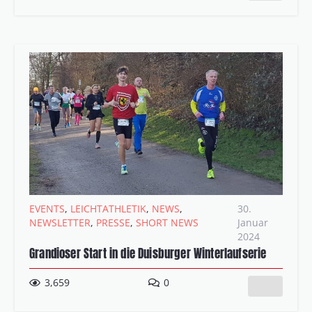
EVENTS
,
LEICHTATHLETIK
,
NEWS
,
30.
NEWSLETTER
,
PRESSE
,
SHORT NEWS
Januar
2024
Grandioser Start in die Duisburger Winterlaufserie
3,659
0