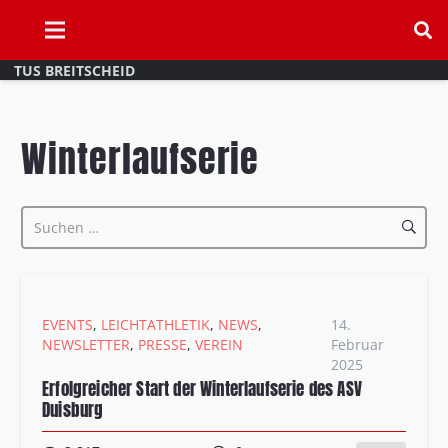
TUS BREITSCHEID
Winterlaufserie
Suchen
nach:
EVENTS
,
LEICHTATHLETIK
,
NEWS
,
14.
NEWSLETTER
,
PRESSE
,
VEREIN
Februar
2025
Erfolgreicher Start der Winterlaufserie des ASV
Duisburg