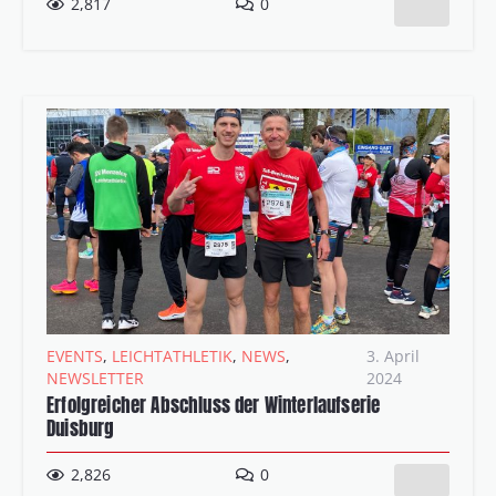
2,817
0
EVENTS
,
LEICHTATHLETIK
,
NEWS
,
3. April
NEWSLETTER
2024
Erfolgreicher Abschluss der Winterlaufserie
Duisburg
2,826
0