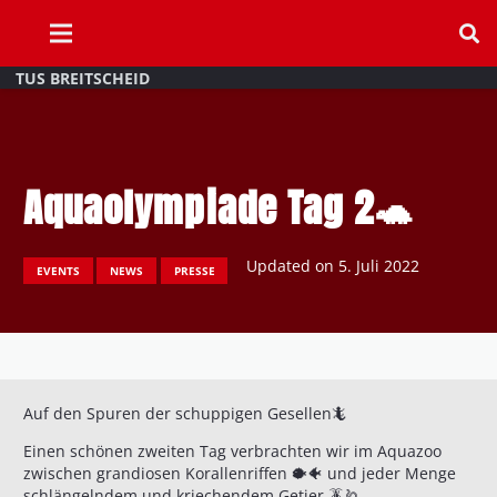
TUS BREITSCHEID
Aquaolympiade Tag 2🐢
Updated on
5. Juli 2022
EVENTS
NEWS
PRESSE
Auf den Spuren der schuppigen Gesellen🦎
Einen schönen zweiten Tag verbrachten wir im Aquazoo
zwischen grandiosen Korallenriffen 🐡🐠 und jeder Menge
schlängelndem und kriechendem Getier 🪳🪱.