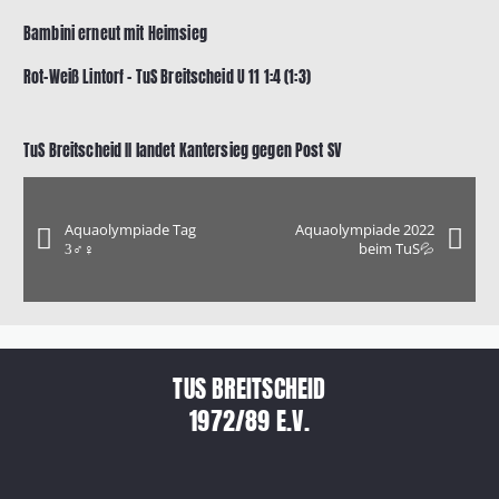
Bambini erneut mit Heimsieg
Rot-Weiß Lintorf – TuS Breitscheid U 11 1:4 (1:3)
TuS Breitscheid II landet Kantersieg gegen Post SV
Aquaolympiade Tag
Aquaolympiade 2022
3‍♂️‍♀️
beim TuS💦
TUS BREITSCHEID
1972/89 E.V.