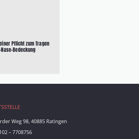
iner Pflicht zum Tragen
-Nase-Bedeckung
SSTELLE
rder Weg 98, 40885 Ratingen
102 – 7708756