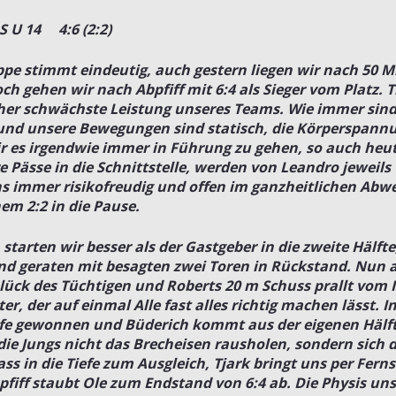
uS U 14 4:6 (2:2)
ppe stimmt eindeutig, auch gestern liegen wir nach 50 M
ch gehen wir nach Abpfiff mit 6:4 als Sieger vom Platz. T
her schwächste Leistung unseres Teams. Wie immer sind
 und unsere Bewegungen sind statisch, die Körperspannu
 es irgendwie immer in Führung zu gehen, so auch heut
e Pässe in die Schnittstelle, werden von Leandro jeweils
s immer risikofreudig und offen im ganzheitlichen Abw
em 2:2 in die Pause.
starten wir besser als der Gastgeber in die zweite Hälfte
nd geraten mit besagten zwei Toren in Rückstand. Nun 
lück des Tüchtigen und Roberts 20 m Schuss prallt vom 
lter, der auf einmal Alle fast alles richtig machen lässt.
e gewonnen und Büderich kommt aus der eigenen Hälf
die Jungs nicht das Brecheisen rausholen, sondern sich d
ass in die Tiefe zum Ausgleich, Tjark bringt uns per Fer
fiff staubt Ole zum Endstand von 6:4 ab. Die Physis un