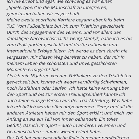
ich nie erlebt und egal, wie schwierig es war einen
„Spielertypen“ in die Mannschaft zu integrieren,
gemeinsam haben wir es geschafft.
Meine zweite sportliche Karriere begann ebenfalls beim
TuS. Vom Fußballplatz bin ich zum Triathlon gewechselt.
Durch das Engagement des Vereins, und vor allem des
damaligen Nachwuchscoachs Georg Mantyk, habe ich es bis
zum Profisportler geschafft und durfte nationale und
internationale Erfolge feiern. Ich werde es dem Verein nie
vergessen, mir diesen Weg bereitet zu haben, der mir in
meinem Leben die schönsten und unvergesslichsten
Momente ermöglicht hat.
Als ich mit 16 Jahren von den Fußballern zu den Triathleten
gewechselt bin, konnte ich weder vernünftig Schwimmen,
noch Radfahren oder Laufen. Ich hatte keine Ahnung über
den Sport und bis zur ersten Trainingseinheit kannte ich
auch keine einzige Person aus der Tria-Abteilung. Was habe
ich erlebt? Ich wurde offen aufgenommen, Georg und all die
anderen Athleten haben mir den Sport erklärt und mich von
Anfang an als ein Teil von ihnen behandelt. Ein tolles
Gefühl, das ich im Sport – auch in anderen Vereinen und
Gemeinschaften – immer wieder erlebt habe.
Der TuS hat eine wesentliche Rolle in meiner persönlichen