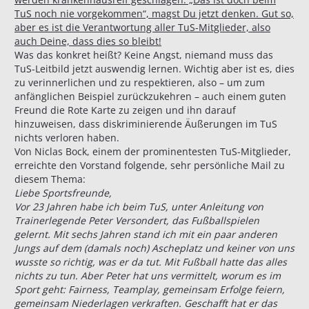
TuS noch nie vorgekommen“, magst Du jetzt denken. Gut so,
aber es ist die Verantwortung aller TuS-Mitglieder, also
auch Deine, dass dies so bleibt!
Was das konkret heißt? Keine Angst, niemand muss das
TuS-Leitbild jetzt auswendig lernen. Wichtig aber ist es, dies
zu verinnerlichen und zu respektieren, also – um zum
anfänglichen Beispiel zurückzukehren – auch einem guten
Freund die Rote Karte zu zeigen und ihn darauf
hinzuweisen, dass diskriminierende Äußerungen im TuS
nichts verloren haben.
Von Niclas Bock, einem der prominentesten TuS-Mitglieder,
erreichte den Vorstand folgende, sehr persönliche Mail zu
diesem Thema:
Liebe Sportsfreunde,
Vor 23 Jahren habe ich beim TuS, unter Anleitung von
Trainerlegende Peter Versondert, das Fußballspielen
gelernt. Mit sechs Jahren stand ich mit ein paar anderen
Jungs auf dem (damals noch) Ascheplatz und keiner von uns
wusste so richtig, was er da tut. Mit Fußball hatte das alles
nichts zu tun. Aber Peter hat uns vermittelt, worum es im
Sport geht: Fairness, Teamplay, gemeinsam Erfolge feiern,
gemeinsam Niederlagen verkraften. Geschafft hat er das