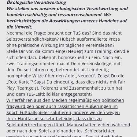
Ökologische Verantwortung
​Wir stellen uns unserer ökologischen Verantwortung und
handeln nachhaltig und ressourcenschonend. Wir
berücksichtigen die Auswirkungen unseres Handelns auf
die Umwelt.
Nochmal die Frage: braucht der TuS das? Sind das nicht
Selbstverständlichkeiten? Hübsch ausformulierte Prosa
ohne praktische Wirkung im täglichen Vereinsleben?
Stelle Dir vor, da komm ein(e) Neue(r) zum Training, der/die
sich offen dazu bekennt, homosexuell zu sein. Nach ein,
zwei Trainingseinheiten macht Dein Vereinskollege, mit
dem Du seit Jahren eng befreundet bist eindeutig
homophobe Witze über den / die „Neue(n)“. Zeigst Du die
„Rote Karte“? Sagst Du eindeutig, dass dies nichts mit Fair
Play, Teamgeist, Toleranz und Zusammenhalt zu tun hat
und dem TuS-Leitbild klar entgegensteht?
Wir erfahren aus den Medien regelmäßig von politischen
fragwürdigen oder auch rassistischen Äußerungen im
Sport. Fußballspieler salutieren, andere werden wegen
Ihrer Hautfarbe so sehr beleidigt, dass dies zu
Spielunterbrechungen führt. Mannschaften gehen während
oder nach dem Spiel aufeinander los. Schiedsrichter
werden krankenhausreif geschlagen. „Das ist doch beim