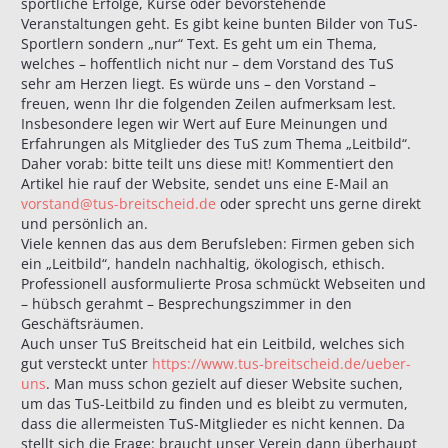
sportliche Erfolge, Kurse oder bevorstehende
Veranstaltungen geht. Es gibt keine bunten Bilder von TuS-
Sportlern sondern „nur“ Text. Es geht um ein Thema,
welches – hoffentlich nicht nur – dem Vorstand des TuS
sehr am Herzen liegt. Es würde uns – den Vorstand –
freuen, wenn Ihr die folgenden Zeilen aufmerksam lest.
Insbesondere legen wir Wert auf Eure Meinungen und
Erfahrungen als Mitglieder des TuS zum Thema „Leitbild“.
Daher vorab: bitte teilt uns diese mit! Kommentiert den
Artikel hie rauf der Website, sendet uns eine E-Mail an
vorstand@tus-breitscheid.de
oder sprecht uns gerne direkt
und persönlich an.
Viele kennen das aus dem Berufsleben: Firmen geben sich
ein „Leitbild“, handeln nachhaltig, ökologisch, ethisch.
Professionell ausformulierte Prosa schmückt Webseiten und
– hübsch gerahmt – Besprechungszimmer in den
Geschäftsräumen.
Auch unser TuS Breitscheid hat ein Leitbild, welches sich
gut versteckt unter
https://www.tus-breitscheid.de/ueber-
uns
. Man muss schon gezielt auf dieser Website suchen,
um das TuS-Leitbild zu finden und es bleibt zu vermuten,
dass die allermeisten TuS-Mitglieder es nicht kennen. Da
stellt sich die Frage: braucht unser Verein dann überhaupt