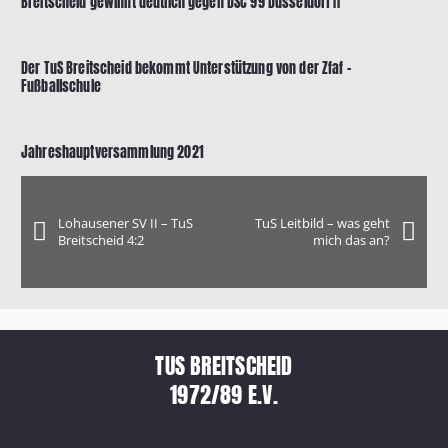
Breitscheid gewinnt deutlich gegen DSC 99 Düsseldorf II
Der TuS Breitscheid bekommt Unterstützung von der Zfaf –
Fußballschule
Jahreshauptversammlung 2021
Lohausener SV II – TuS
TuS Leitbild – was geht
Breitscheid 4:2
mich das an?
TUS BREITSCHEID
1972/89 E.V.