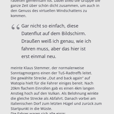
radelten gemeinsam los. Dabei blieb die Gruppe die
ganze Zeit über schön dicht zusammen, um auch in
den Genuss des virtuellen Windschattens zu
kommen.
Gar nicht so einfach, diese
Datenflut auf dem Bildschirm.
Draußen weiß ich genau, wie ich
fahren muss, aber das hier ist
erst einmal neu.
meinte Klaus Stemmer, der normalerweise
Sonntagmorgens einen der TuS-Radtreffs leitet.
Die gewählte Strecke „Out and back again“ auf
Watopia hielt für die Fahrer einiges bereit. Nach
20km flachem Einrollen gab es einen 4km langen
Anstieg hoch auf den Vulkan. Als Belohnung winkte
die gleiche Strecke als Abfahrt. Danach vorbei am
italienischen Dorf zum letzten Hügel und zurück zum
Startpunkt in die Wüste.
Die Fahrer waren sich alle einig: