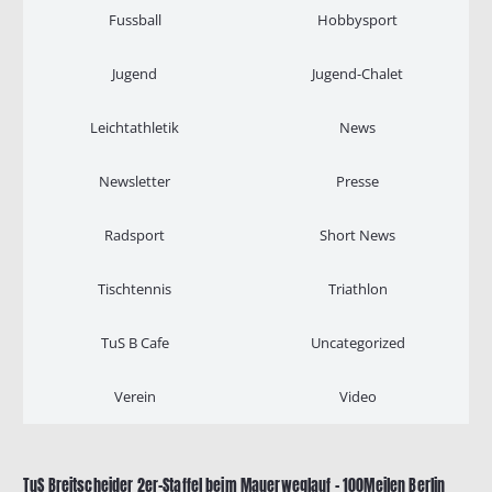
Fussball
Hobbysport
Jugend
Jugend-Chalet
Leichtathletik
News
Newsletter
Presse
Radsport
Short News
Tischtennis
Triathlon
TuS B Cafe
Uncategorized
Verein
Video
TuS Breitscheider 2er-Staffel beim Mauerweglauf – 100Meilen Berlin