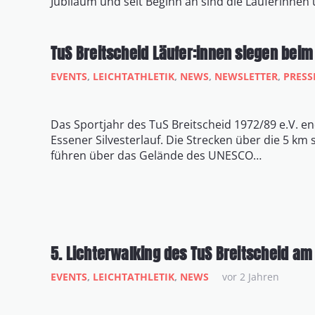
Jubiläum und seit Beginn an sind die Läuferinnen
TuS Breitscheid Läufer:innen siegen beim 
EVENTS
,
LEICHTATHLETIK
,
NEWS
,
NEWSLETTER
,
PRESS
Das Sportjahr des TuS Breitscheid 1972/89 e.V. en
Essener Silvesterlauf. Die Strecken über die 5 km 
führen über das Gelände des UNESCO…
5. Lichterwalking des TuS Breitscheid am
EVENTS
,
LEICHTATHLETIK
,
NEWS
vor 2 Jahren