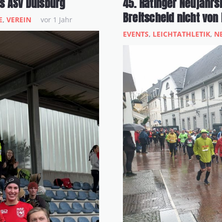
es ASV Duisburg
45. Ratinger Neujahrsl
Breitscheid nicht vo
E
,
VEREIN
vor 1 Jahr
EVENTS
,
LEICHTATHLETIK
,
N