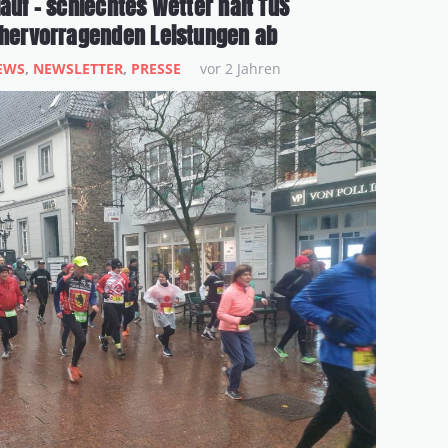
auf – schlechtes Wetter hält TuS
n hervorragenden Leistungen ab
EWS
,
NEWSLETTER
,
PRESSE
vor 2 Jahren