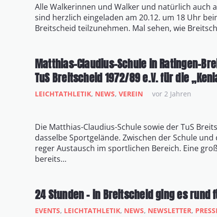
Alle Walkerinnen und Walker und natürlich auch a
sind herzlich eingeladen am 20.12. um 18 Uhr bei
Breitscheid teilzunehmen. Mal sehen, wie Breitsc
Matthias-Claudius-Schule in Ratingen-Bre
TuS Breitscheid 1972/89 e.V. für die „Keni
LEICHTATHLETIK
,
NEWS
,
VEREIN
vor 2 Jahren
Die Matthias-Claudius-Schule sowie der TuS Breit
dasselbe Sportgelände. Zwischen der Schule und 
reger Austausch im sportlichen Bereich. Eine gro
bereits…
24 Stunden – in Breitscheid ging es rund
EVENTS
,
LEICHTATHLETIK
,
NEWS
,
NEWSLETTER
,
PRESS