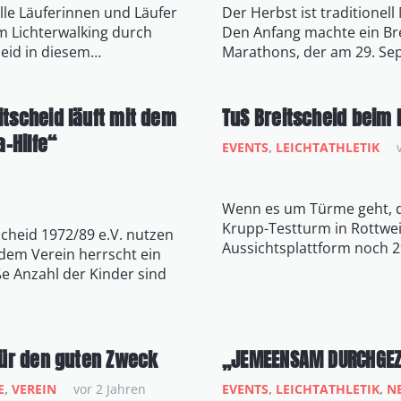
lle Läuferinnen und Läufer
Der Herbst ist traditionel
m Lichterwalking durch
Den Anfang machte ein Brei
heid in diesem…
Marathons, der am 29. S
itscheid läuft mit dem
TuS Breitscheid beim
a-Hilfe“
EVENTS
,
LEICHTATHLETIK
Wenn es um Türme geht, 
Krupp-Testturm in Rottweil
scheid 1972/89 e.V. nutzen
Aussichtsplattform noch 2
dem Verein herrscht ein
ße Anzahl der Kinder sind
 für den guten Zweck
„JEMEENSAM DURCHGEZ
E
,
VEREIN
vor 2 Jahren
EVENTS
,
LEICHTATHLETIK
,
N