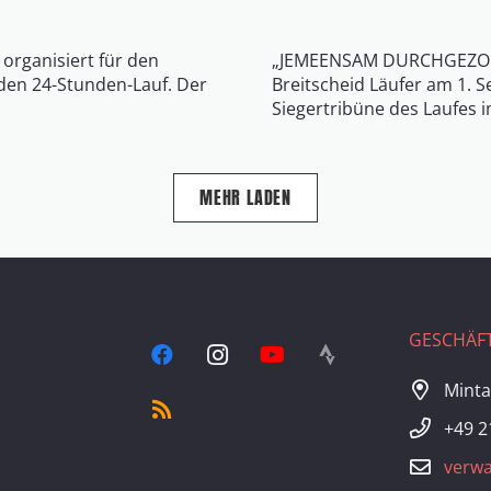
d organisiert für den
„JEMEENSAM DURCHGEZOGEN
 den 24-Stunden-Lauf. Der
Breitscheid Läufer am 1. S
Siegertribüne des Laufes
MEHR LADEN
GESCHÄFT
Minta
+49 2
verwa