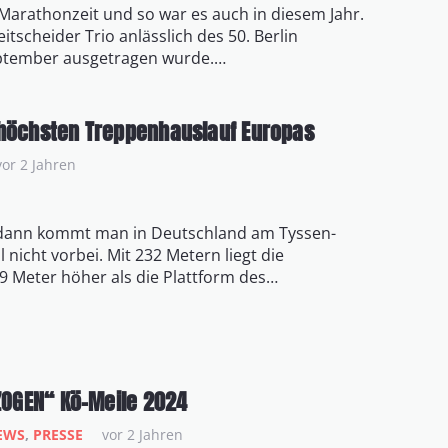
l Marathonzeit und so war es auch in diesem Jahr.
tscheider Trio anlässlich des 50. Berlin
eptember ausgetragen wurde.…
 höchsten Treppenhauslauf Europas
vor 2 Jahren
dann kommt man in Deutschland am Tyssen-
 nicht vorbei. Mit 232 Metern liegt die
9 Meter höher als die Plattform des…
OGEN“ Kö-Meile 2024
EWS
,
PRESSE
vor 2 Jahren