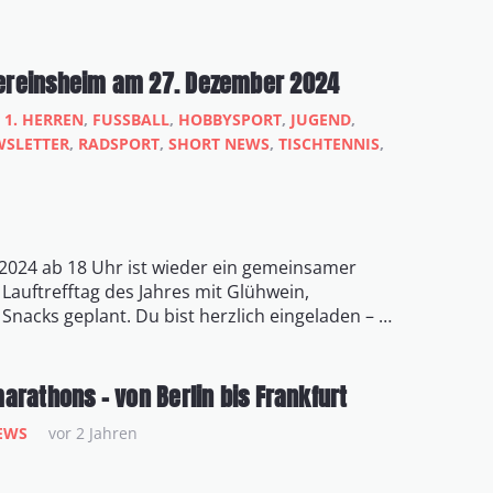
ereinsheim am 27. Dezember 2024
1. HERREN
,
FUSSBALL
,
HOBBYSPORT
,
JUGEND
,
SLETTER
,
RADSPORT
,
SHORT NEWS
,
TISCHTENNIS
,
2024 ab 18 Uhr ist wieder ein gemeinsamer
Lauftrefftag des Jahres mit Glühwein,
Snacks geplant. Du bist herzlich eingeladen – …
arathons – von Berlin bis Frankfurt
EWS
vor 2 Jahren