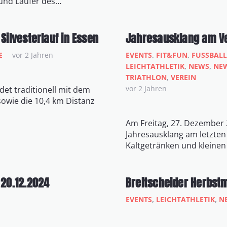
 und Läufer des…
Silvesterlauf in Essen
Jahresausklang am V
E
vor 2 Jahren
EVENTS
,
FIT&FUN
,
FUSSBALL 
LEICHTATHLETIK
,
NEWS
,
NEW
TRIATHLON
,
VEREIN
vor 2 Jahren
det traditionell mit dem
sowie die 10,4 km Distanz
Am Freitag, 27. Dezember 
Jahresausklang am letzten 
Kaltgetränken und kleinen 
 20.12.2024
Breitscheider Herbstm
EVENTS
,
LEICHTATHLETIK
,
N