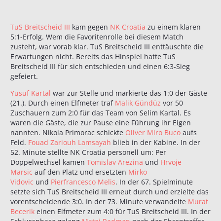
TuS Breitscheid III
kam gegen
NK Croatia
zu einem klaren
5:1-Erfolg. Wem die Favoritenrolle bei diesem Match
zusteht, war vorab klar. TuS Breitscheid III enttäuschte die
Erwartungen nicht. Bereits das Hinspiel hatte TuS
Breitscheid III für sich entschieden und einen 6:3-Sieg
gefeiert.
Yusuf Kartal
war zur Stelle und markierte das 1:0 der Gäste
(21.). Durch einen Elfmeter traf
Malik Gündüz
vor 50
Zuschauern zum 2:0 für das Team von Selim Kartal. Es
waren die Gäste, die zur Pause eine Führung ihr Eigen
nannten. Nikola Primorac schickte
Oliver Miro Buco
aufs
Feld.
Fouad Zariouh Lamsayah
blieb in der Kabine. In der
52. Minute stellte NK Croatia personell um: Per
Doppelwechsel kamen
Tomislav Arezina
und
Hrvoje
Marsic
auf den Platz und ersetzten
Mirko
Vidovic
und
Pierfrancesco Melis
. In der 67. Spielminute
setzte sich TuS Breitscheid III erneut durch und erzielte das
vorentscheidende 3:0. In der 73. Minute verwandelte
Murat
Becerik
einen Elfmeter zum 4:0 für TuS Breitscheid III. In der