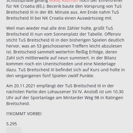
Schlussphase gelang
Matej Radman
noch der Ehrentreffer
für NK Croatia (85.). Becerik baute den Vorsprung von TuS
Breitscheid III in der 89. Minute aus. Am Ende nahm TuS
Breitscheid III bei NK Croatia einen Auswärtssieg mit.
Weil man wieder mal alle drei Zähler holte, grüßt TuS
Breitscheid III nun vom Sonnenplatz der Tabelle. Offensiv
sticht TuS Breitscheid III in den bisherigen Spielen deutlich
hervor, was an 53 geschossenen Treffern leicht abzulesen
ist. Breitscheid sammelt weiterhin fleißig Erfolge, deren
Zahl sich mittlerweile auf neun summiert. In der Bilanz
kommen noch ein Unentschieden und eine Niederlage
dazu. TuS Breitscheid III befindet sich auf Kurs und holte in
den vergangenen fünf Spielen zwölf Punkte.
Am 20.11.2021 empfängt der TuS Breitscheid III in der
nächsten Partie den Lohausener SV IV. Anstoß ist um 10.30
Uhr auf der Sportanlage am Mintarder Weg 98 in Ratingen
Breitscheid.
!!!KOMMT VORBEI
5.295