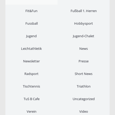
Fit&Fun
Fußball 1. Herren
Fussball
Hobbysport
Jugend
Jugend-Chalet
Leichtathletik
News
Newsletter
Presse
Radsport
Short News
Tischtennis
Triathlon
TuS B Cafe
Uncategorized
Verein
Video