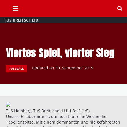
TUS BREITSCHEID
Viertes Spiel, vierter Sieg
Updated on
30. September 2019
FUSSBALL
TuS Homberg-TuS Breitscheid U11 3:12 (1:5)
Unsere E1 übernimmt zumindest für eine Woche die
Tabellenspitze. Mit einem dominanten und nie gefährdeten