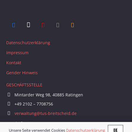
Datenschutzerklärung
Impressum
Kontakt
Gender Hinweis
GESCHÄFTSSTELLE
Mintarder Weg 98, 40885 Ratingen
+49 2102 – 7708756
verwaltung@tus-breitscheid.de
Geschäftszeiten:
1. Dienstag im Monat 18 – 20 Uhr
OK
Unsere Seite verwendet Cookies
Datenschutzerklärung