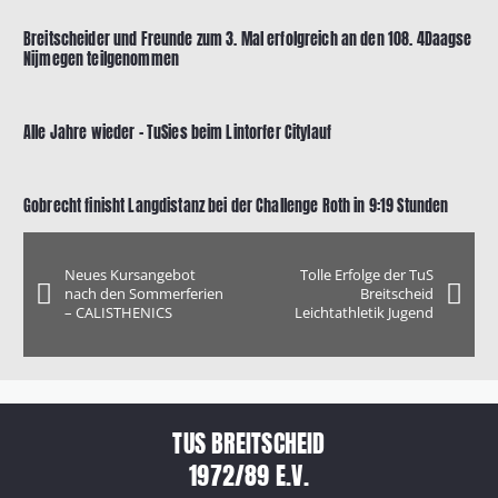
Breitscheider und Freunde zum 3. Mal erfolgreich an den 108. 4Daagse
Nijmegen teilgenommen
Alle Jahre wieder – TuSies beim Lintorfer Citylauf
Gobrecht finisht Langdistanz bei der Challenge Roth in 9:19 Stunden
Neues Kursangebot
Tolle Erfolge der TuS
nach den Sommerferien
Breitscheid
– CALISTHENICS
Leichtathletik Jugend
TUS BREITSCHEID
1972/89 E.V.