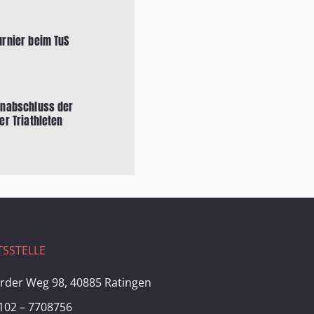
urnier beim TuS
onabschluss der
er Triathleten
SSTELLE
rder Weg 98, 40885 Ratingen
102 – 7708756