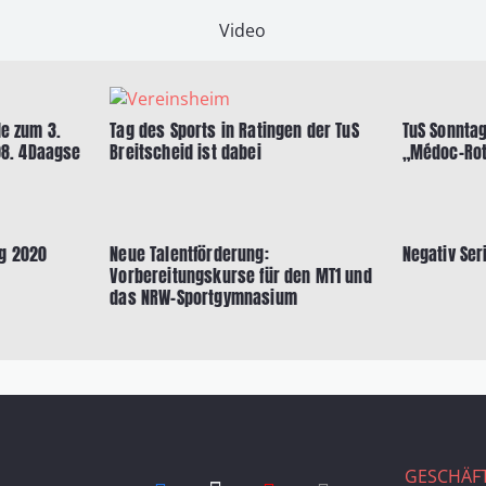
Video
de zum 3.
Tag des Sports in Ratingen der TuS
TuS Sonntag
08. 4Daagse
Breitscheid ist dabei
„Médoc-Rot
g 2020
Neue Talentförderung:
Negativ Seri
Vorbereitungskurse für den MT1 und
das NRW-Sportgymnasium
GESCHÄFT