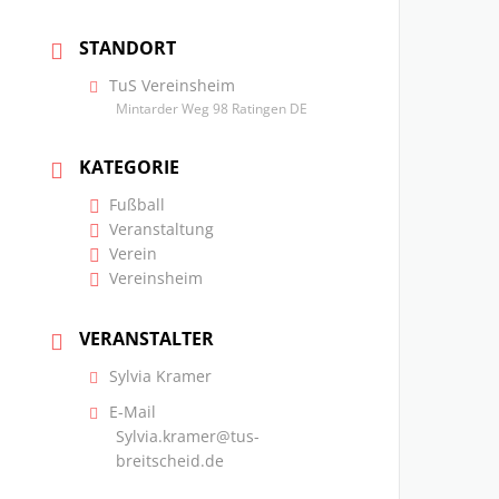
STANDORT
TuS Vereinsheim
Mintarder Weg 98 Ratingen DE
KATEGORIE
Fußball
Veranstaltung
Verein
Vereinsheim
VERANSTALTER
Sylvia Kramer
E-Mail
Sylvia.kramer@tus-
breitscheid.de