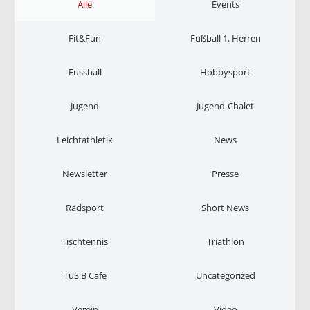
Alle
Events
Fit&Fun
Fußball 1. Herren
Fussball
Hobbysport
Jugend
Jugend-Chalet
Leichtathletik
News
Newsletter
Presse
Radsport
Short News
Tischtennis
Triathlon
TuS B Cafe
Uncategorized
Verein
Video