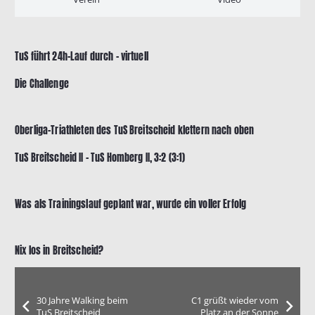
TuS führt 24h-Lauf durch – virtuell
Die Challenge
Oberliga-Triathleten des TuS Breitscheid klettern nach oben
TuS Breitscheid II – TuS Homberg II, 3:2 (3:1)
Was als Trainingslauf geplant war, wurde ein voller Erfolg
Nix los in Breitscheid?
30 Jahre Walking beim
C1 grüßt wieder vom
TuS Breitscheid
Platz an der Sonne