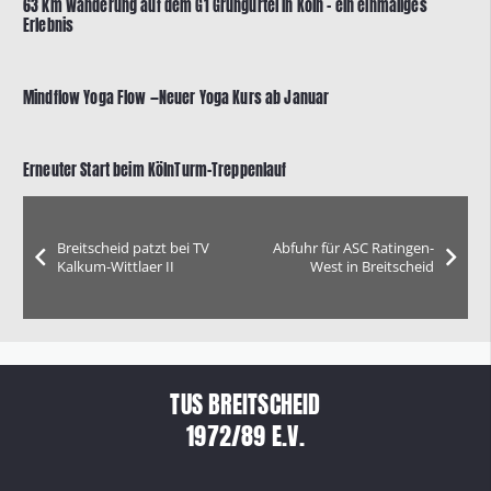
63 km Wanderung auf dem G1 Grüngürtel in Köln – ein einmaliges
Erlebnis
Mindflow Yoga Flow —Neuer Yoga Kurs ab Januar
Erneuter Start beim KölnTurm-Treppenlauf
Breitscheid patzt bei TV
Abfuhr für ASC Ratingen-
Kalkum-Wittlaer II
West in Breitscheid
TUS BREITSCHEID
1972/89 E.V.