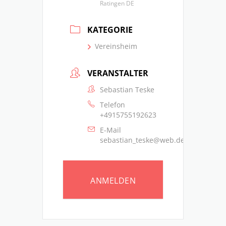
Ratingen DE
KATEGORIE
Vereinsheim
VERANSTALTER
Sebastian Teske
Telefon
+4915755192623
E-Mail
sebastian_teske@web.de
ANMELDEN