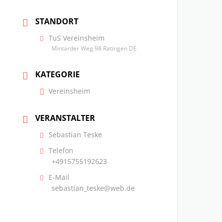
STANDORT
TuS Vereinsheim
Mintarder Weg 98 Ratingen DE
KATEGORIE
Vereinsheim
VERANSTALTER
Sebastian Teske
Telefon
+4915755192623
E-Mail
sebastian_teske@web.de