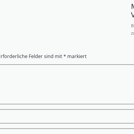
B
z
Erforderliche Felder sind mit
*
markiert