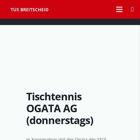
TUS BREITSCHEID
Tischtennis
OGATA AG
(donnerstags)
In Kooperation mit der Ogata der MCS.