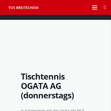
TUS BREITSCHEID
Tischtennis
OGATA AG
(donnerstags)
In Kooperation mit der Ogata der MCS.