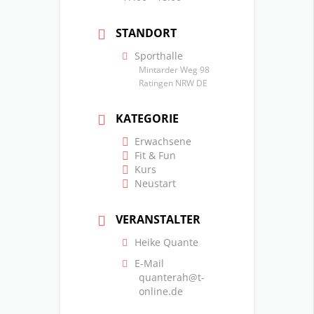
STANDORT
Sporthalle
Mintarder Weg 98
Ratingen NRW DE
KATEGORIE
Erwachsene
Fit & Fun
Kurs
Neustart
VERANSTALTER
Heike Quante
E-Mail
quanterah@t-
online.de