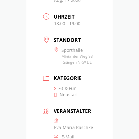
Aug. 17 2026
UHRZEIT
18:00 - 19:00
STANDORT
Sporthalle
Mintarder Weg 98
Ratingen NRW DE
KATEGORIE
Fit & Fun
Neustart
VERANSTALTER
Eva-Maria Raschke
E-Mail