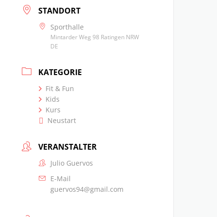
STANDORT
Sporthalle
Mintarder Weg 98 Ratingen NRW
DE
KATEGORIE
Fit & Fun
Kids
Kurs
Neustart
VERANSTALTER
Julio Guervos
E-Mail
guervos94@gmail.com