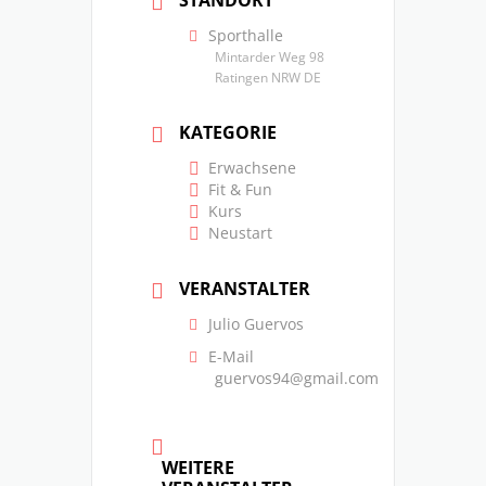
Sporthalle
Mintarder Weg 98
Ratingen NRW DE
KATEGORIE
Erwachsene
Fit & Fun
Kurs
Neustart
VERANSTALTER
Julio Guervos
E-Mail
guervos94@gmail.com
WEITERE