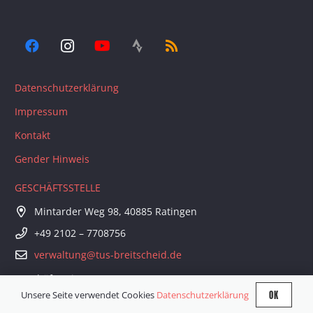
Datenschutzerklärung
Impressum
Kontakt
Gender Hinweis
GESCHÄFTSSTELLE
Mintarder Weg 98, 40885 Ratingen
+49 2102 – 7708756
verwaltung@tus-breitscheid.de
Geschäftszeiten:
1. Dienstag im Monat 18 – 20 Uhr
OK
Unsere Seite verwendet Cookies
Datenschutzerklärung