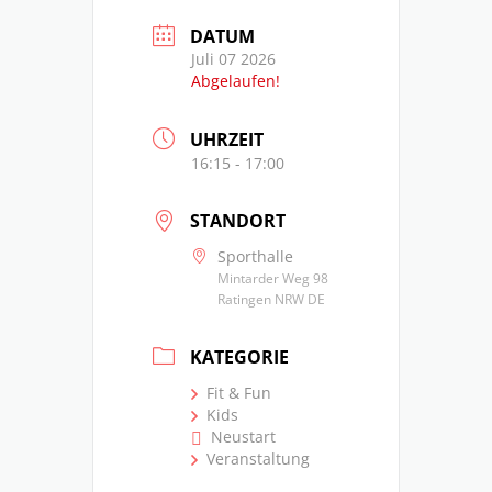
DATUM
Juli 07 2026
Abgelaufen!
UHRZEIT
16:15 - 17:00
STANDORT
Sporthalle
Mintarder Weg 98
Ratingen NRW DE
KATEGORIE
Fit & Fun
Kids
Neustart
Veranstaltung