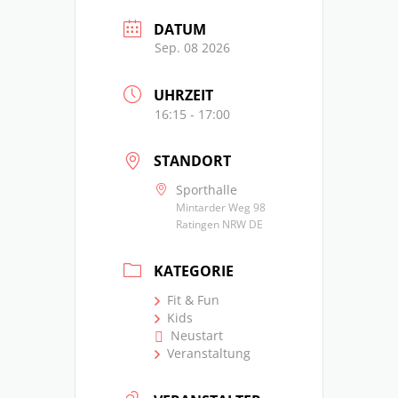
DATUM
Sep. 08 2026
UHRZEIT
16:15 - 17:00
STANDORT
Sporthalle
Mintarder Weg 98
Ratingen NRW DE
KATEGORIE
Fit & Fun
Kids
Neustart
Veranstaltung