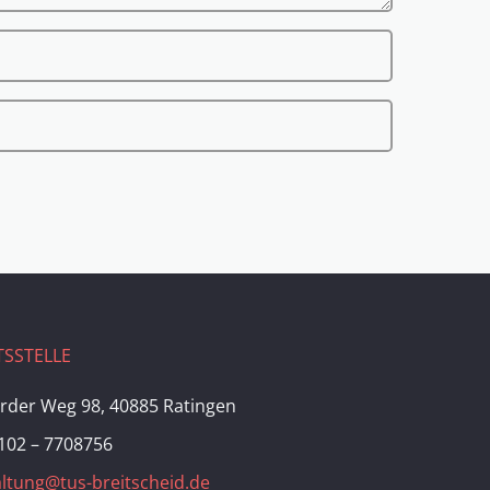
SSTELLE
rder Weg 98, 40885 Ratingen
102 – 7708756
ltung@tus-breitscheid.de