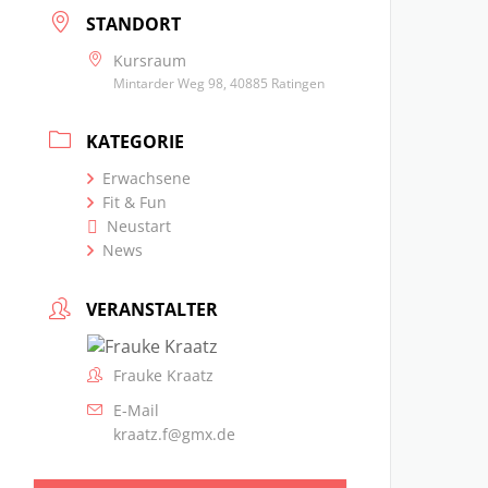
STANDORT
Kursraum
Mintarder Weg 98, 40885 Ratingen
KATEGORIE
Erwachsene
Fit & Fun
Neustart
News
VERANSTALTER
Frauke Kraatz
E-Mail
kraatz.f@gmx.de