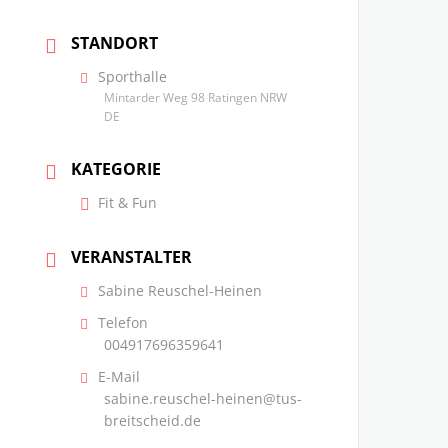
STANDORT
Sporthalle
Mintarder Weg 98 Ratingen NRW
DE
KATEGORIE
Fit & Fun
VERANSTALTER
Sabine Reuschel-Heinen
Telefon
004917696359641
E-Mail
sabine.reuschel-heinen@tus-
breitscheid.de