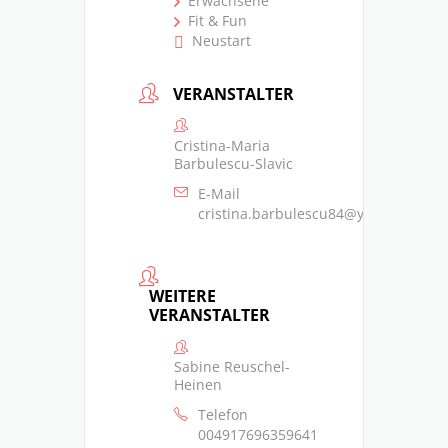
Erwachsene
Fit & Fun
Neustart
VERANSTALTER
Cristina-Maria
Barbulescu-Slavic
E-Mail
cristina.barbulescu84@yahoo.com
WEITERE
VERANSTALTER
Sabine Reuschel-
Heinen
Telefon
004917696359641