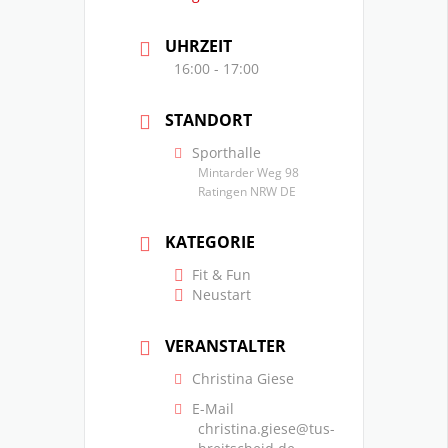
UHRZEIT
16:00 - 17:00
STANDORT
Sporthalle
Mintarder Weg 98
Ratingen NRW DE
KATEGORIE
Fit & Fun
Neustart
VERANSTALTER
Christina Giese
E-Mail
christina.giese@tus-