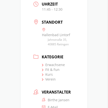
UHRZEIT
11:45 - 12:30
STANDORT
Hallenbad Lintorf
Jahnstraße 35,
40885 Ratingen
KATEGORIE
Erwachsene
Fit & Fun
Kurs
Verein
VERANSTALTER
Birthe Jansen
E-Mail