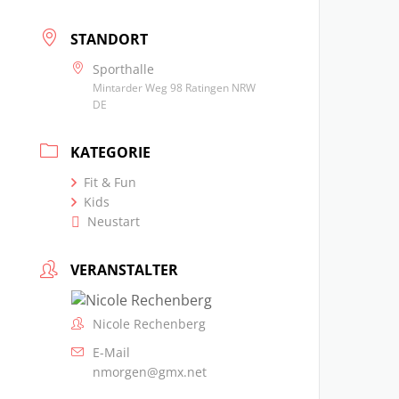
STANDORT
Sporthalle
Mintarder Weg 98 Ratingen NRW
DE
KATEGORIE
Fit & Fun
Kids
Neustart
VERANSTALTER
Nicole Rechenberg
E-Mail
nmorgen@gmx.net