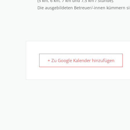
(5 km, 6 km, 7 km und 7,5 km / Stunde).
Die ausgebildeten Betreuer/-innen kümmern sic
+ Zu Google Kalender hinzufügen