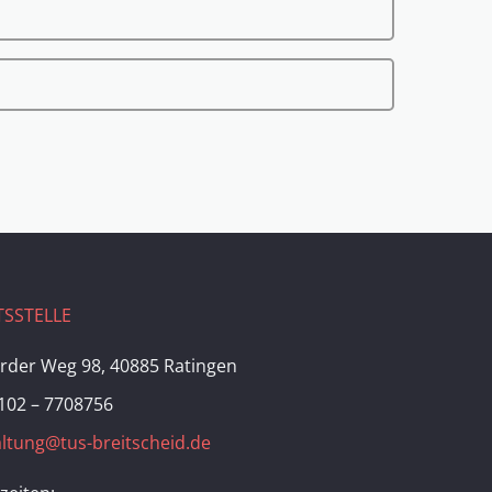
SSTELLE
rder Weg 98, 40885 Ratingen
102 – 7708756
ltung@tus-breitscheid.de