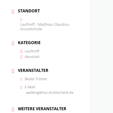
STANDORT
Lauftreff - Matthias-Claudius-
Grundschule
KATEGORIE
Lauftreff
Neustart
VERANSTALTER
Beate Tröster
E-Mail
walking@tus-breitscheid.de
WEITERE VERANSTALTER