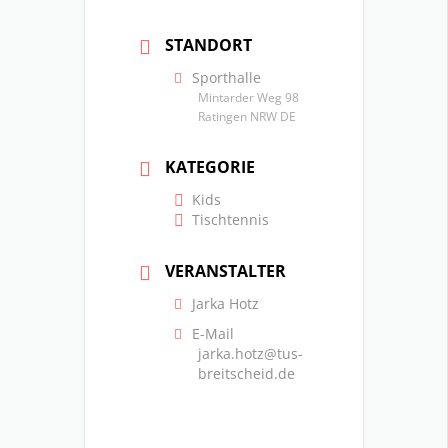
STANDORT
Sporthalle
Mintarder Weg 98
Ratingen NRW DE
KATEGORIE
Kids
Tischtennis
VERANSTALTER
Jarka Hotz
E-Mail
jarka.hotz@tus-
breitscheid.de